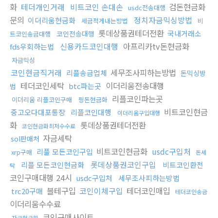
화
테더개인거래
비트코인 손대손
검돈현금화
usdc전송대행
문의
정치자금믹싱방법
이더리움현금화
세금적게내는방법
비
롯데상품권테더전환
국내거래소
코인전송대행
트코인송금대행
신용카드코인대행
아프리카tv돈현금화
fds우회하는법
자금믹싱
코인현금직거래
세무조사피하는방법
리플송금업체
돈믹싱방
테더코인세탁
이더리움전송대행
btc파는곳
법
리플코인파는곳
이더리움 리플코인구매
핑돈현금화
비트코인현금
중고오다대포통장
리플코인대행
이더리움구입대행
화
롯데상품권테더전환
코인현금화최저수수료
자금세탁
sol판매처
비트코인현금화
usdc구입처
리플 모든코인구입
xrp구매
돈세
롯데상품권코인구입
리플 모든코인현금화
비트코인환전
탁
코인구매대행 24시
usdc구입처
세무조사피하는방법
블테구입
코인이체구입
테더코인매입
trc20구매
테더코인송금
이더리움수수료
코인구매사이트
자금현금화