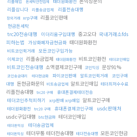
돈믹싱문의
태더원화환전
리플매입
돈세탁안전업체
리플삽니다
리플전송대행
리플송금업체
리플코인판매
xrp구매
장외거래
현금돈세탁
trc20전송대행
중고오다
국내거래소fds
이더리움구입대행
피하는법
태더원화환전
가상화폐자금현금화
모든코인구입가능
비트코인퀵거래
리플송금업체
비트코인환전
이체코인
태더원화환전
테더코인매입
비트코인전송대행
소액결제코인구매
문상91%
코인믹싱
파이코인판매
알트코인퀵거래
코인구매
코인송금대리
테더현금화
돈현금화문의
알트코인매입
대행
테더최저수수료
비트송금업체
리플전송대행
휴대폰결제테더전송
trc20 구매
알트코인구매
테더코인추척피하기
xrp판매 xrp매입
usdc판매처
휴대폰결제코인구매
테더원화환전
trc20 구매
usdc구입대행
테더코인매입
btc현금화
테더송금업체
테더돈믹싱
테더무통 테더전송대행
모든코인현금
테더전송대행
테더돈믹싱