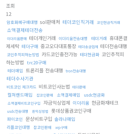
조회
12
sol판매처
테더코인직거래
암호화폐구매대행
코인현금직거래
소액결제테더전송
테더개인거래
휴대폰결
테더거래
이더리움전송대행
이더리움판매
제세탁
중고오다대포통장
테더전송대행
테더구매
테더송금업체
카드코인충전가능
코인추적피
테더현금화
코인추적피하는방법
하는방법
trc20구매
트론리플 전송대행
테더매입
tron전송대행
테더수사기관
비트코인사는법
비트코인 체크카드
테더판매
컬쳐랜드매입
소액결제매입
usdc현금화
잡코인판매
자금믹싱업체
현금화재테크
이더리움
소액결제비트코인구입
롯데상품권코인구매
usdc전송대행
돈믹싱방법
문상비트구입
솔라나매입
파이코인
리플코인대행
잡코인판매
xrp구매