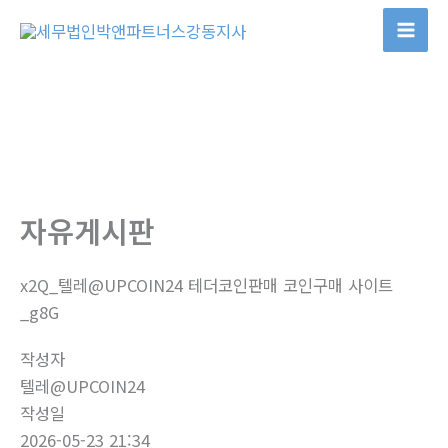
콘
텐
츠
로
건
너
뛰
기
자유게시판
x2Q_텔레@UPCOIN24 테더코인판매 코인구매 사이트
_g8G
작성자
텔레@UPCOIN24
작성일
2026-05-23 21:34