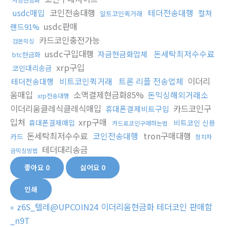
usdc매입
코인전송대행
테더전송대행
컬쳐
알트코인퀵거래
usdc판매
랜드91%
카드코인충전가능
검돈믹싱
usdc구입대행
돈세탁최저수수료
자금현금화업체
btc현금화
xrp구입
코인대리송금
비트코인퀵거래
트론 리플 전송업체
이더리
테더전송대행
움매입
소액결제현금화85%
돈믹싱해외거래소
xrp전송대행
이더리움클레식클레식매입
카드코인구
휴대폰결제비트구입
입처
xrp구매
휴대폰결제매입
비트코인 신용
카드로코인구매하는법
돈세탁최저수수료
코인전송대행
tron구매대행
카드
정치자
테더대리송금
금믹싱방법
좋아요
0
싫어요
0
인쇄
«
z6S_텔레@UPCOIN24 이더리움현금화 테더코인 판매함
_n9T