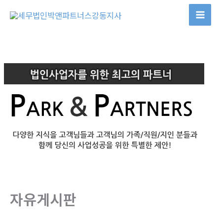
콘
텐
츠
로
건
너
뛰
기
자유게시판