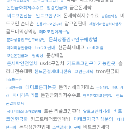
금은돈세탁
돈현금화최저수수료
횡령현금화
돈세탁최저수수료
비
비트코인선물
알트코인구매
금은돈믹싱
트코인 손대손
잡코인판매
신용카드코인구매
재정거래현금화대행사
골드바믹싱믹싱
테더코인이체구입
문화상품권코인구매방법
문화상품권코인구매방법
현금화재테크
trc20 판매
usdt매입
이더리움현금화
문상매입
핑믹싱
코인돈현금화
돈세탁안전업체
usdc구입처
카드로코인구매가능한곳
솔
라나전송대행
tron현금화
핸드폰결제테더전송
코인돈세탁
btc파는곳
테더트론파는곳
돈믹싱해외거래소
sol현금화
테더거
문상매입
돈현금화최저수수료
이더리움 리플
래
핸드
핸드폰결제코인구입
폰결제85%
트론 리플코인판매
비트
알트코인퀵거래
국내거래소fds해결방법
코인현금화
카드로테더코인매입
재테크자금믹싱문의
테더
돈믹싱안전업체
비트코인세탁
현금화
소액결제테더구매