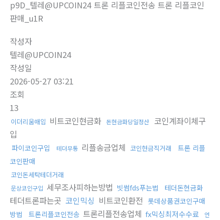
p9D_텔레@UPCOIN24 트론 리플코인전송 트론 리플코인
판매_u1R
작성자
텔레@UPCOIN24
작성일
2026-05-27 03:21
조회
13
비트코인현금화
코인계좌이체구
이더리움매입
돈현금화당일정산
입
리플송금업체
파이코인구입
트론 리플
코인현금직거래
테더무통
코인판매
코인돈세탁테더거래
세무조사피하는방법
빗썸fds푸는법
테더돈현금화
문상코인구입
테더트론파는곳
코인믹싱
비트코인환전
롯데상품권코인구매
트론리플전송업체
fx믹싱최저수수료
방법
트론리플코인전송
언