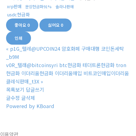
xrp판매
문상현금화91%
솔라나판매
usdc현금화
좋아요
0
싫어요
0
인쇄
«
p1G_텔레@UPCOIN24 암호화폐 구매대행 코인돈세탁
_b9M
v0R_텔래@bitcoinsyri btc현금화 테더트론현금화 tron
현금화 이더리움현금화 이더리움매입 비트코인매입이더리움
클레식판매_t3X
»
목록보기
답글쓰기
글수정
글삭제
Powered by KBoard
이용약관