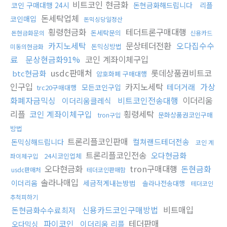
비트코인 현금화
코인 구매대행 24시
돈현금화해드립니다
리플
돈세탁업체
코인매입
돈믹싱당일정산
횡령현금화
테더트론구매대행
돈세탁문의
돈현금화문의
신용카드
카지노세탁
문상테더전환
오다집수수
돈믹싱방법
미동의현금화
료
문상현금화91%
코인 계좌이체구입
usdc판매처
롯데상품권비트코
btc현금화
암호화폐 구매대행
인구입
카지노세탁
가상
테더거래
모든코인구입
trc20구매대행
화폐자금믹싱
비트코인전송대행
이더리움
이더리움클레식
리플
코인 계좌이체구입
횡령세탁
문화상품권코인구매
tron구입
방법
트론리플코인판매
컬쳐랜드테더전송
돈믹싱해드립니다
코인 계
트론리플코인전송
오다현금화
24시코인업체
좌이체구입
오다현금화
tron구매대행
돈현금화
usdc판매처
테더코인판매함
솔라나매입
이더리움
세금적게내는방법
솔라나전송대행
테더코인
추척피하기
신용카드코인구매방법
비트매입
돈현금화수수료최저
파이코인
테더판매
이더리움 리플
오다믹싱