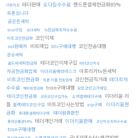
테더판매
오다집수수료
핸드폰결제현금화85%
더돈믹싱
트론삽니다
금은돈세탁
tron구입
fx현금화최저수수료
오다세탁
코인이체
비트코인현금화
비트매입
코인전송대행
sol판매처
btc구매대행
문상세탁
테더코인이체구입
골드바세탁현금화
테더코인믹싱
아프리카tv돈세탁
자금현금화업체
이더리움메타마스크
비트코인현금화
코인현금직거래
테더최저
트론 리플 전송업체
수수료
tron구매대행
모든코인고가매입
해외돈현금화
이더리움 리
테더코인현금화
소액결제테더구매
모든코인구입가능
플
비트코인사는방법
이더리움현
블랙테더코인구입
xrp구매
금화
태더원화환전
휴대폰결제테더구매
테더개인거래
이더리움판매
롯데상품권94%
코인믹싱최저수수료
tron구매대행
국내거래소fds해결방법
소액결제코인구입
정치자금현금화