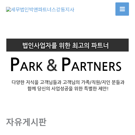
콘
텐
츠
로
건
너
뛰
기
자유게시판