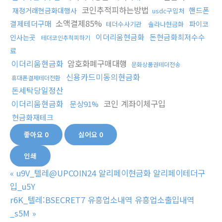
코인추적피하는방법
핸드폰
재정거래현금화대행사
usdc구입처
소액결제85%
결제테더구매
파이코
테더수사기관
솔라나현금화
이더리움현금화
돈현금화최저수수
인사는곳
테더코인추척피하기
료
이더리움현금화
암호화폐구매대행
문화상품권테더전송
신용카드미동의현금화
휴대폰결제테더전환
돈세탁당일정산
이더리움현금화
코인 계좌이체구입
문상91%
현금화재테크
좋아요
0
싫어요
0
인쇄
«
u9V_텔레@UPCOIN24 알리페이현금화 알리페이테더구
입_u5Y
r6K_텔레:BSECRET7 유흥업소내역 유흥업소출입내역
_s5M
»