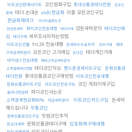
코인원화구입
롯데상품권테더전환
비트코인판매사이트
잡코인
테더 손대손
usdc현금화
리플 모든코인구입
판매
현금화재테크
이더리움파는곳
검돈세탁문의
테더코인매
파이코인전송대행
현금돈세탁
테더이체
세무조사피하는방법
입
테더구매
trc20 전송대행
비트코인선물
돈세탁수수료최저
재테
장외거래
모든코인 고가매입
테더개인거래
크자금세탁문의
오다집
바이낸스전송대행
재테크자금세탁문의
테더코인믹싱
핸드폰결제비트구입
문화상품권
소액결제테더전환
롯데상품권코인구매방법
테더전환
비트코인전송대행
코인 계좌이체구입
문화상품권비트구입
카드코인전송가능
파이코인사는곳
솔라나현금화
비트코인카드구입
돈세탁
소액결제현금화85%
자금세탁문의
해드립니다
무통코인
빗썸코인추적
문화상품권코인구입
문화상품권테더구매
암호화폐구매대행
핑오다세탁
비트코인사는법
장외거래업체