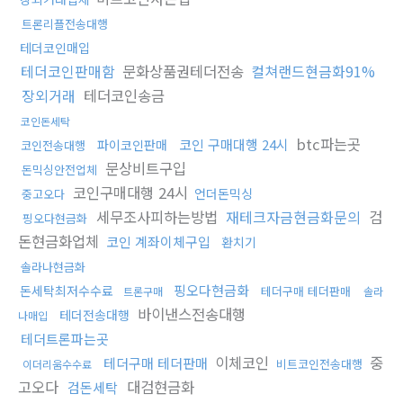
트론리플전송대행
테더코인매입
테더코인판매함
문화상품권테더전송
컬쳐랜드현금화91%
장외거래
테더코인송금
코인돈세탁
btc파는곳
코인 구매대행 24시
파이코인판매
코인전송대행
문상비트구입
돈믹싱안전업체
코인구매대행 24시
언더돈믹싱
중고오다
세무조사피하는방법
재테크자금현금화문의
검
핑오다현금화
돈현금화업체
코인 계좌이체구입
환치기
솔라나현금화
핑오다현금화
돈세탁최저수수료
테더구매 테더판매
트론구매
솔라
바이낸스전송대행
테더전송대행
나매입
테더트론파는곳
이체코인
중
테더구매 테더판매
비트코인전송대행
이더리움수수료
고오다
대검현금화
검돈세탁