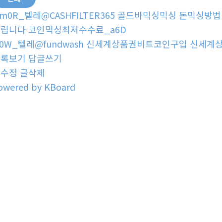
m0R_텔레@CASHFILTER365 골드바믹싱믹싱 돈믹싱
립니다 코인믹싱최저수수료_a6D
0W_텔레@fundwash 신세계상품권비트코인구입 신세계
목록보기
답글쓰기
글수정
글삭제
owered by KBoard