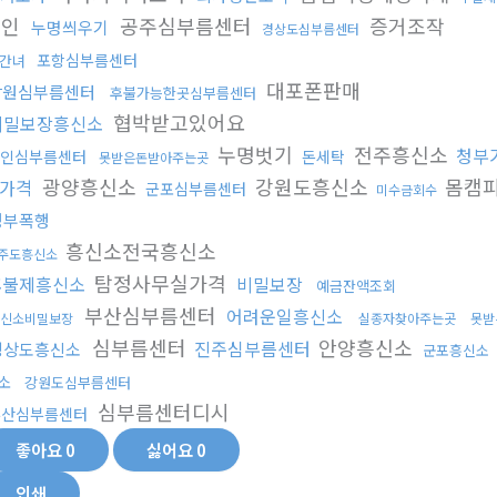
확인
공주심부름센터
증거조작
누명씌우기
경상도심부름센터
포항심부름센터
간녀
대포폰판매
남원심부름센터
후불가능한곳심부름센터
협박받고있어요
비밀보장흥신소
누명벗기
전주흥신소
청부
인심부름센터
돈세탁
못받은돈받아주는곳
광양흥신소
강원도흥신소
몸캠
가격
군포심부름센터
미수금회수
청부폭행
흥신소전국흥신소
주도흥신소
탐정사무실가격
후불제흥신소
비밀보장
예금잔액조회
부산심부름센터
어려운일흥신소
신소비밀보장
실종자찾아주는곳
못받
심부름센터
안양흥신소
진주심부름센터
경상도흥신소
군포흥신소
소
강원도심부름센터
심부름센터디시
부산심부름센터
좋아요
0
싫어요
0
인쇄