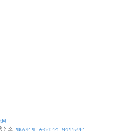
센터
흥신소
재판증거삭제
중국밀항가격
탐정사무실가격