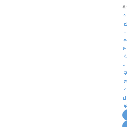
상
용
실
제
흥
신