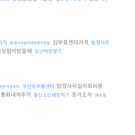
심부름센터가격
가격
탐정사무
탐정사무실전국탐정사무실
피싱협박받을때
도난차량찾기
탐정사무실의뢰비용
부산심부름센터
은돈자금추적
통화내역추적
증거조작
흥신소인생망치기
여수흥