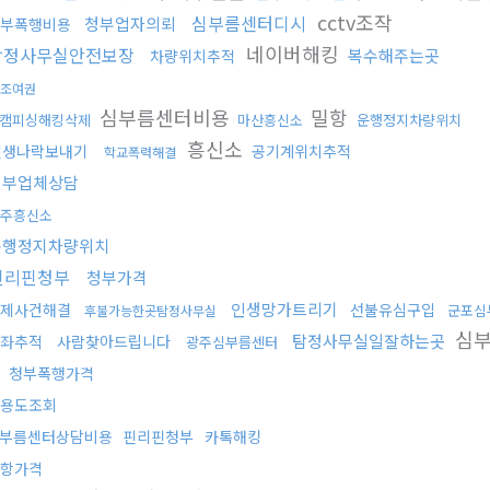
cctv조작
심부름센터디시
청부업자의뢰
부폭행비용
네이버해킹
탐정사무실안전보장
복수해주는곳
차량위치추적
조여권
심부름센터비용
밀항
캠피싱해킹삭제
마산흥신소
운행정지차량위치
흥신소
인생나락보내기
공기계위치추적
학교폭력해결
청부업체상담
주흥신소
운행정지차량위치
핀리핀청부
청부가격
인생망가트리기
제사건해결
선불유심구입
군포심
후불가능한곳탐정사무실
심부
탐정사무실일잘하는곳
좌추적
사람찾아드립니다
광주심부름센터
곳
청부폭행가격
용도조회
부름센터상담비용
핀리핀청부
카톡해킹
항가격