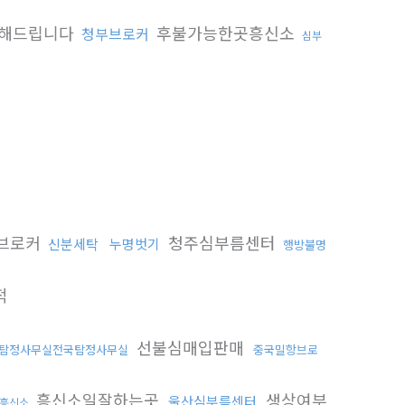
해드립니다
후불가능한곳흥신소
청부브로커
심부
브로커
청주심부름센터
신분세탁
누명벗기
행방불명
적
선불심매입판매
탐정사무실전국탐정사무실
중국밀항브로
흥신소일잘하는곳
생상여부
울산심부름센터
흥신소