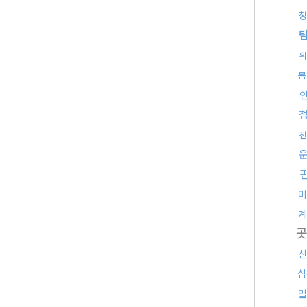
청
위
몸
진
미
계
신
심
밀