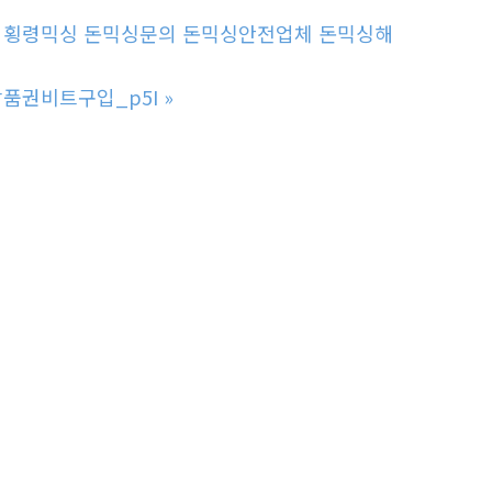
방법 횡령믹싱 돈믹싱문의 돈믹싱안전업체 돈믹싱해
상품권비트구입_p5I
»