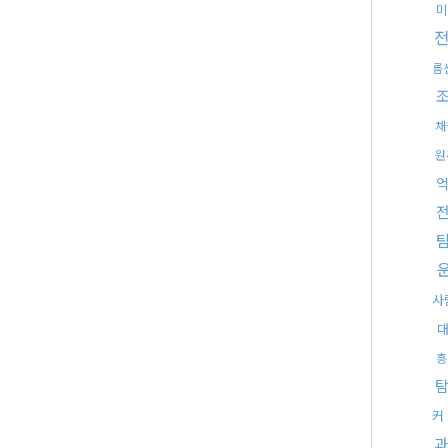
미
름
채
원
사
흥
커
과