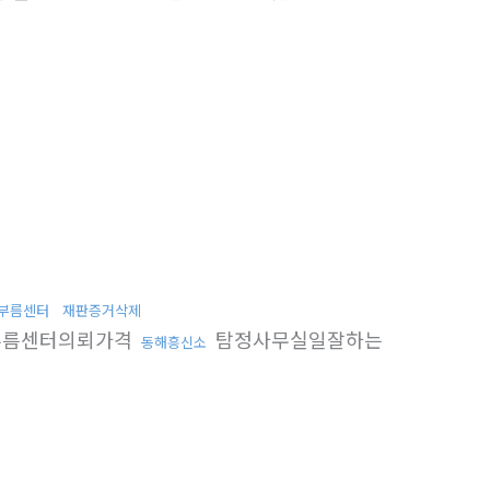
부름센터
재판증거삭제
름센터의뢰가격
탐정사무실일잘하는
동해흥신소