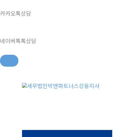
카카오톡상담
네이버톡톡상담
콘
텐
츠
로
건
너
뛰
기