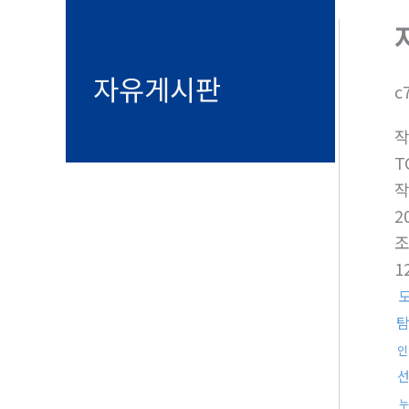
자유게시판
c
T
2
1
인
누