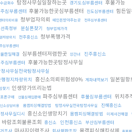
탐정사무실일잘하는곳
후불가능
경기도심부름센터
수금회수
후불가능한곳심부름센터
힘든일
전주심부름센터
진도심부름센터
청부업자의뢰
떼인돈받아주는곳
센터의뢰비용
전주심부름센터
분실폰찾기
조선족청부
청부업체가격
청부폭행가격
전주흥신소
권차량위치
주심부름센터
심부름센터저렴한곳
진주흥신소
억울한일해결
상간녀
후불가능한곳탐정사무실
전주심부름센터
탐정사무실전국탐정사무실
흥신소의뢰위험성0%
일본밀항
운행정지차량위치
계좌내역보기
인생망가뜨리는법
람찾기
파주심부름센터
위치추
후불심부름센터
대포폰구매
선불심매입판매
진해흥신소
몸캠피싱해결방법
탐정사무실전국탐정사무실
신소상담비용
흥신소인생망치기
탐정사무실디시
몸캠피싱해결방법
미제사건해결
바람조회불륜조회
인천흥신소
흥신소
부산심부름센터
마사지이력조사
몸캠피싱해킹삭제
거조사
회사평판조작
후불제