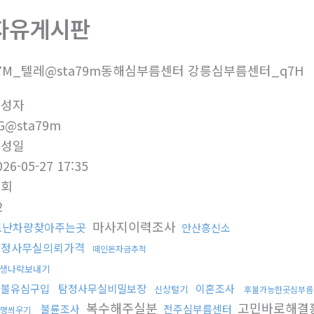
자유게시판
7M_텔레@sta79m동해심부름센터 강릉심부름센터_q7H
작성자
G@sta79m
작성일
026-05-27 17:35
조회
2
마사지이력조사
도난차량찾아주는곳
안산흥신소
탐정사무실의뢰가격
떼인돈자금추적
생나락보내기
선불유심구입
탐정사무실비밀보장
이혼조사
신상털기
후불가능한곳심부름
복수해주실분
고민바로해결
불륜조사
전주심부름센터
명씌우기