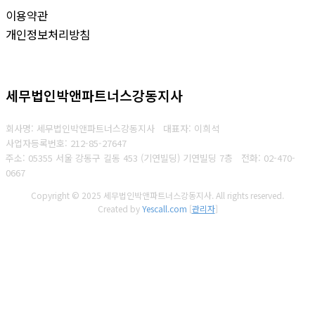
이용약관
개인정보처리방침
세무법인박앤파트너스강동지사
회사명: 세무법인박앤파트너스강동지사 대표자: 이희석
사업자등록번호: 212-85-27647
주소: 05355 서울 강동구 길동 453 (기연빌딩) 기연빌딩 7층
전화:
02-470-
0667
Copyright © 2025 세무법인박앤파트너스강동지사. All rights reserved.
Created by
Yescall.com
[
관리자
]