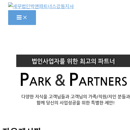
콘
텐
츠
로
건
너
뛰
기