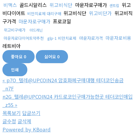
비맥스
골드시알리스
위고비식단
마운자로구매가
위고
센트립
비다이어트
위고비식단
위고비단가
위고비직
비만치료제 대리구매
구가격
마운자로구매가
프로코밀
위고비구매가
아드레닌
마운자로비용
마운자로가격
마운자로다이어트약추천
glp-1 비만치료제
레트비아
좋아요
0
싫어요
0
인쇄
«
p7O_텔레@UPCOIN24 암호화폐구매대행 테더코인송금
_n7F
n2G_텔레@UPCOIN24 카드로코인구매가능한곳 테더코인매입
_z5S
»
목록보기
답글쓰기
글수정
글삭제
Powered by KBoard