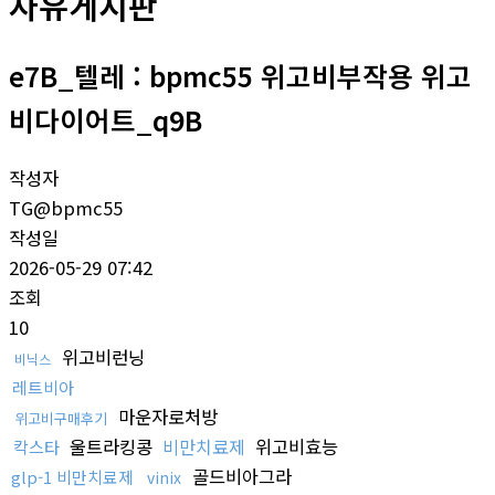
자유게시판
e7B_텔레 : bpmc55 위고비부작용 위고
비다이어트_q9B
작성자
TG@bpmc55
작성일
2026-05-29 07:42
조회
10
위고비런닝
비닉스
레트비아
마운자로처방
위고비구매후기
울트라킹콩
비만치료제
위고비효능
칵스타
골드비아그라
glp-1 비만치료제
vinix