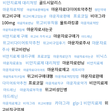
비만치료제 대리처방
골드시알리스
마운자로다이어트약추천
마운자로처방
성인약국
마운자로판매업체
위고비구매
프로코밀
비아그라
마운자로판매
위고비재고있는곳
100mg
위고비부작용
울트라킹콩
마운자로처방
마운자로런닝
마운자로사는곳
마운자로판매업체
마운자로구매가
비만치료제 구매
위고비 가격 비교
아드레닌
위고비다이어트약추천
마운자로주사
마운자로
위고비구입후기
주사
위고비런닝
비닉스
비만치료제 대리구매
프로코밀
마운자로단가
마운자로사는곳
비만치료제 대리처방
마운자로런닝
마운자로효능
비만치료제
마운자로재고
레트비아
마운자로약국
마운자로다이어트
위고비구매대행
마운자로판매
마운자로처방방법
마운자로직구업체
프로코밀
비만치료제
다이어트약추천
마운자로약가
마운자로직구
위고비성인병
아드레닌
마운자로부작용
아드레닌
카마그라
glp-1 비만치료제
위
마운자로재고
비아그라
위고비병원
고비직구업체