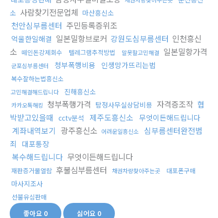
사람찾기전문업체
소
마산흥신소
천안심부름센터
주민등록증위조
일본밀항브로커
강원도심부름센터
인천흥신
억울한일해결
소
일본밀항가격
떼인돈강제회수
텔레그램추적방법
말못할고민해결
청부폭행비용
인생망가뜨리는법
군포심부름센터
복수잘하는법흥신소
진해흥신소
고민해결해드립니다
청부폭행가격
자격증조작
협
탐정사무실상담비용
카카오톡해킹
박받고있을때
제주도흥신소
무엇이든해드립니다
cctv분석
계좌내역보기
광주흥신소
심부름센터완전범
어려운일흥신소
죄
대포통장
복수해드립니다
무엇이든해드립니다
후불심부름센터
재판증거물열람
대포폰구매
채권차량찾아주는곳
마사지조사
선불유심판매
좋아요
0
싫어요
0