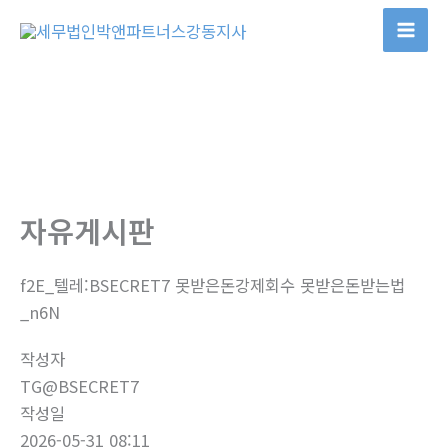
콘
텐
츠
로
건
너
뛰
기
자유게시판
f2E_텔레:BSECRET7 못받은돈강제회수 못받은돈받는법
_n6N
작성자
TG@BSECRET7
작성일
2026-05-31 08:11