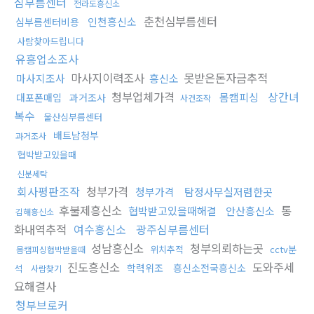
심부름센터
전라도흥신소
춘천심부름센터
인천흥신소
심부름센터비용
사람찾아드립니다
유흥업소조사
마사지이력조사
못받은돈자금추적
마사지조사
흥신소
청부업체가격
상간녀
몸캠피싱
대포폰매입
과거조사
사건조작
복수
울산심부름센터
배트남청부
과거조사
협박받고있을때
신분세탁
회사평판조작
청부가격
청부가격
탐정사무실저렴한곳
후불제흥신소
통
협박받고있을때해결
안산흥신소
김해흥신소
화내역추적
여수흥신소
광주심부름센터
성남흥신소
청부의뢰하는곳
위치추적
cctv분
몸캠피싱협박받을때
진도흥신소
도와주세
학력위조
흥신소전국흥신소
석
사람찾기
요해결사
청부브로커