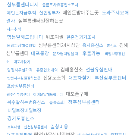
심부름센터디시
불륜조사유흥업소조사
떼인돈받아주는곳
도와주세요해
떼인돈자금추적
살인청부자
결사
심부름센터일잘하는곳
자금추적
힘든일해드립니다
위조여권
결혼전과거조사
심부름센터24시상담
김해
음지흥신소
몸캠피싱해결방법
흥신소
심부름센터
대포통장
후불가능
문자협박받을때
비밀보장흥신
소
대포차찾기
김해흥신소
선불유심판매
탐정사무실가격
유흥업소내역
신용도조회
대포차찾기
부산심부름센터
탐정사무실일잘하는곳
포항심부름센터
대포폰구매
원주심부름센터
어려운일해드립니다
청주심부름센터
복수잘하는법흥신소
불륜조회
비밀보장비밀보장
경기도흥신소
밀항비용
보복대행
인천심부름센터
탐정사무실비밀보장
대포통장판매
춘천흥신
채권차량찾아주는곳