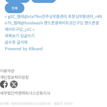
인쇄
«
g0Z_텔레@sta79m전주심부름센터 포항심부름센터_r4N
o7X_텔레@fundwash 핸드폰결제비트코인구입 핸드폰결
제비트구입_y1C
»
목록보기
답글쓰기
글수정
글삭제
Powered by KBoard
이용약관
개인정보처리방침
세무법인박앤파트너스강동지사
회사명: 세무법인박앤파트너스강동지사 대표자: 이희석