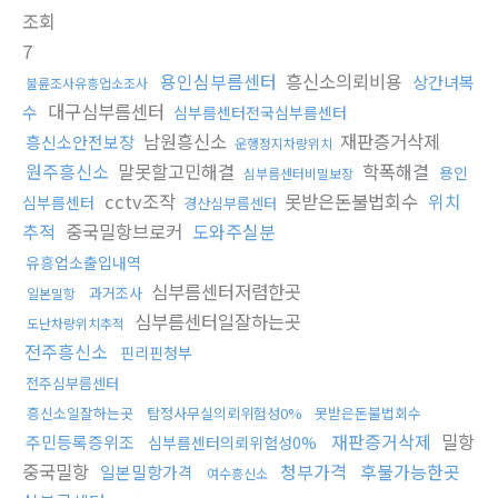
조회
7
용인심부름센터
흥신소의뢰비용
상간녀복
불륜조사유흥업소조사
대구심부름센터
수
심부름센터전국심부름센터
남원흥신소
재판증거삭제
흥신소안전보장
운행정지차량위치
원주흥신소
말못할고민해결
학폭해결
용인
심부름센터비밀보장
cctv조작
못받은돈불법회수
위치
심부름센터
경산심부름센터
추적
중국밀항브로커
도와주실분
유흥업소출입내역
심부름센터저렴한곳
과거조사
일본밀항
심부름센터일잘하는곳
도난차량위치추적
전주흥신소
핀리핀청부
전주심부름센터
흥신소일잘하는곳
탐정사무실의뢰위험성0%
못받은돈불법회수
재판증거삭제
밀항
주민등록증위조
심부름센터의뢰위험성0%
중국밀항
청부가격
후불가능한곳
일본밀항가격
여수흥신소