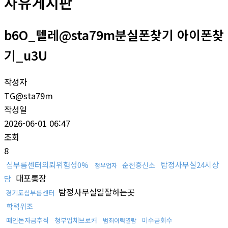
자유게시판
b6O_텔레@sta79m분실폰찾기 아이폰찾
기_u3U
작성자
TG@sta79m
작성일
2026-06-01 06:47
조회
8
심부름센터의뢰위험성0%
탐정사무실24시상
순천흥신소
청부업자
대포통장
담
탐정사무실일잘하는곳
경기도심부름센터
학력위조
떼인돈자금추적
청부업체브로커
미수금회수
범죄이력열람