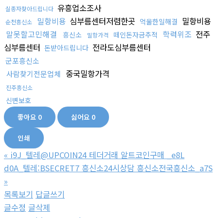
유흥업소조사
실종자찾아드립니다
밀항비용
심부름센터저렴한곳
밀항비용
억울한일해결
순천흥신소
말못할고민해결
학력위조
전주
흥신소
떼인돈자금추적
밀항가격
심부름센터
전라도심부름센터
돈받아드립니다
군포흥신소
중국밀항가격
사람찾기전문업체
진주흥신소
신변보호
좋아요
0
싫어요
0
인쇄
«
i9J_텔레@UPCOIN24 테더거래 알트코인구매 _e8L
d0A_텔레:BSECRET7 흥신소24시상담 흥신소전국흥신소_a7S
»
목록보기
답글쓰기
글수정
글삭제