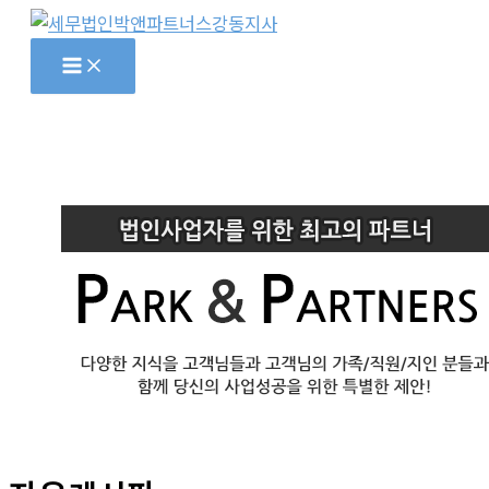
콘
텐
츠
로
건
너
뛰
기