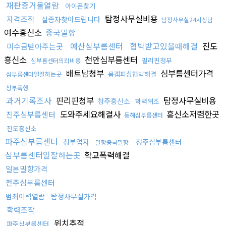
재판증거물열람
아이폰찾기
탐정사무실비용
자격조작
실종자찾아드립니다
탐정사무실24시상담
여수흥신소
중국밀항
예산심부름센터
협박받고있을때해결
진도
미수금받아주는곳
흥신소
천안심부름센터
필리핀청부
심부름센터의뢰비용
배트남청부
심부름센터가격
몸캠피싱협박해결
심부름센터일잘하는곳
청부폭행
과거기록조사
핀리핀청부
탐정사무실비용
청주흥신소
학력위조
도와주세요해결사
흥신소저렴한곳
진주심부름센터
동해심부름센터
진도흥신소
파주심부름센터
청부업자
청주심부름센터
밀항중국밀항
심부름센터일잘하는곳
학교폭력해결
일본밀항가격
전주심부름센터
범죄이력열람
탐정사무실가격
학력조작
위치추적
파주심부름센터