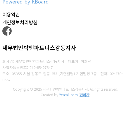
Powered by KBoard
이용약관
개인정보처리방침
세무법인박앤파트너스강동지사
회사명: 세무법인박앤파트너스강동지사 대표자: 이희석
사업자등록번호: 212-85-27647
주소: 05355 서울 강동구 길동 453 (기연빌딩) 기연빌딩 7층
전화:
02-470-
0667
Copyright © 2025 세무법인박앤파트너스강동지사. All rights reserved.
Created by
Yescall.com
[
관리자
]