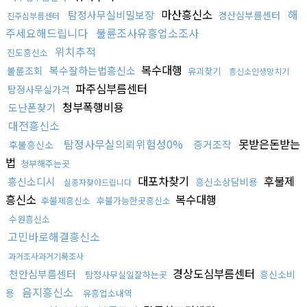
마산흥신소
해
탐정사무실비밀보장
경산심부름센터
진주심부름센터
주세요해드립니다
불륜조사유흥업소조사
위치추적
진도흥신소
복수대행
복수잘하는법흥신소
불륜조회
유괴찾기
흥신소인생망치기
파주심부름센터
탐정사무실가격
청부폭행비용
도난폰찾기
대전흥신소
탐정사무실의뢰위험성0%
못받은돈받는
증거조작
후불흥신소
법
청부해주는곳
대포차찾기
후불제
흥신소디시
흥신소상담비용
실종자찾아드립니다
흥신소
복수대행
후불제흥신소
후불가능한곳흥신소
수원흥신소
고민바로해결흥신소
과거조사과거기록조사
경상도심부름센터
천안심부름센터
흥신소비
탐정사무실일잘하는곳
음지흥신소
용
유흥업소내역