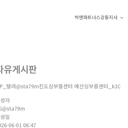
박앤파트너스강동지사
자유게시판
9P_텔레@sta79m진도심부름센터 예산심부름센터_k1C
작성자
G@sta79m
작성일
026-06-01 06:47