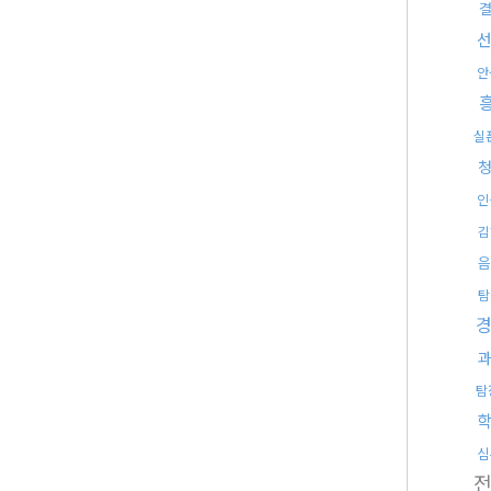
안
실
인
김
음
탐
탐
심