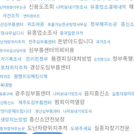
신용도조회
해
유흥업소결제내역
나락보내기뒷조사
난차량찾아주는곳
싱
사건조작
면허증위조
청부해주는곳
흥신소
위조여권
산심부름센터
후불가능한곳탐정사무실
유흥업소조사
탐정사무실디시
중국밀항가격
돈받아드립니다
전주심부름센터
난차량위치추적
과거조사
심부름센터의뢰비용
정사무실상담비용
몸캠피싱대처방법
청부폭행
핀리핀청부
과거기록조사
순천흥신소
경상도심부름센터
대포차위치추적
몸캠피싱해킹삭제
력위조
보복대행
광주심부름센터
음지흥신소
실종자찾아
나락보내기뒷조사
포폰구매
범죄이력열람
제주도심부름센터
산흥신소
무엇이든해드립니다
경산심부름센터
나락보내기뒷조사
흥신소안전보장
인생망치는방법
도난차량위치추적
실종자찾기전문
도와주세요
종자찾아주는곳