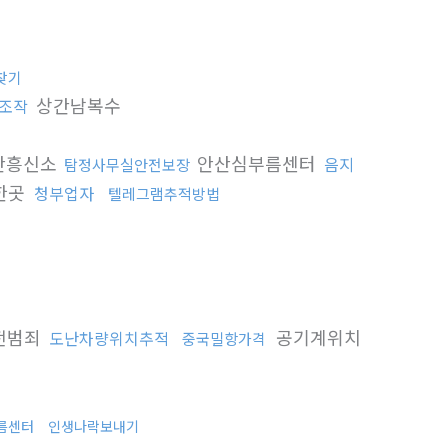
찾기
상간남복수
조작
산흥신소
안산심부름센터
음지
탐정사무실안전보장
한곳
청부업자
텔레그램추적방법
전범죄
공기계위치
도난차량위치추적
중국밀항가격
름센터
인생나락보내기