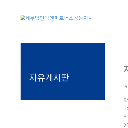
콘
텐
츠
로
건
너
뛰
기
자유게시판
i
T
2