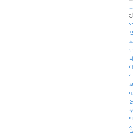
도
안
도
탐
학
대
안
실