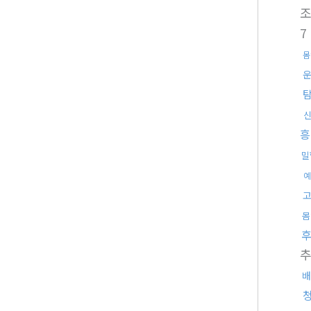
7
몸
흥
밀
예
몸
배