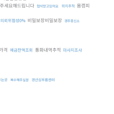
주세요해드립니다
몸캠피
위치추적
협박받고있어요
비밀보장비밀보장
의뢰위험성0%
경주흥신소
가격
통화내역추적
예금잔액조회
마사지조사
주는곳
경산심부름센터
복수해주실분