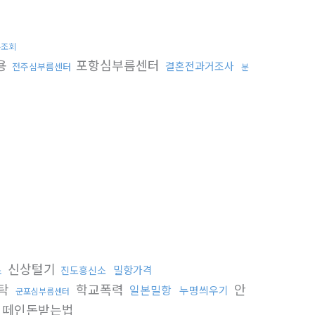
륜조회
용
포항심부름센터
결혼전과거조사
전주심부름센터
분
신상털기
밀항가격
진도흥신소
소
탁
학교폭력
안
일본밀항
누명씌우기
군포심부름센터
떼인돈받는법