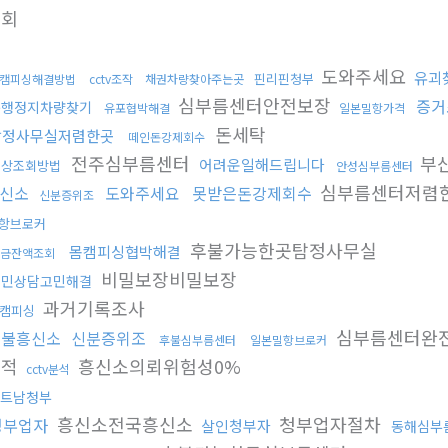
조회
도와주세요
유괴
핀리핀청부
캠피싱해결방법
cctv조작
채권차량찾아주는곳
심부름센터안전보장
증거
운행정지차량찾기
유포협박해결
일본밀항가격
돈세탁
탐정사무실저렴한곳
떼인돈강제회수
전주심부름센터
부
어려운일해드립니다
신상조회방법
안성심부름센터
심부름센터저렴
신소
도와주세요
못받은돈강제회수
신분증위조
항브로커
후불가능한곳탐정사무실
몸캠피싱협박해결
금잔액조회
비밀보장비밀보장
고민상담고민해결
과거기록조사
캠피싱
심부름센터완
후불흥신소
신분증위조
후불심부름센터
일본밀항브로커
추적
흥신소의뢰위험성0%
cctv분석
트남청부
흥신소전국흥신소
청부업자절차
청부업자
살인청부자
동해심부