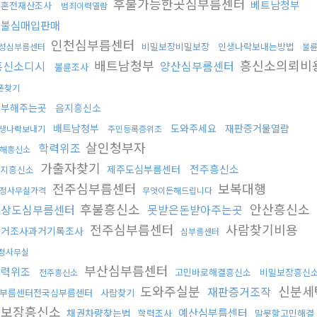
후불가능한곳심부름센터
베트남청부
결혼전재산조사
범죄이력열람
선불심매입판매
인천심부름센터
비밀보장비밀보장
인생나락보내는방법
성심부름센터
불
배트남청부
흥신소의뢰비
흥신소디시
양산심부름센터
불륜조사
폰찾기
청부해주는곳
음지흥신소
배트남청부
도와주세요
재판증거물열람
생나락보내기
주민등록증위조
살인청부자
학력위조
해흥신소
가출자찾기
전주흥신소
제주도심부름센터
지흥신소
전주심부름센터
보복대행
정사무실가격
무엇이든해드립니다
후불흥신소
안산흥신소
경상도심부름센터
못받은돈받아주는곳
전주심부름센터
사람찾기비용
과거조사과거기록조사
심부름센터
정사무실
부산심부름센터
학력위조
고민바로해결흥신소
비밀보장흥신
전주흥신소
도와주실분
신분세
재판증거조작
부름센터전국심부름센터
사람찾기
전보장흥신소
예산심부름센터
채권차량찾는법
학력조사
말못할고민해결