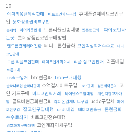
10
휴대폰결제비트코인구
이더리움클레식판매
비트코인카드구입
입
문화상품권비트구입
트론리플전송대행
파이코인사
이더리움판매
핑돈현금화
돈세탁
는곳
롯데상품권코인구매방법
테더트론현금화
코인믹싱최저수수료
핸드폰결제테더전환
테더
코인판매
리플매입
리플 잡코인판매
트론 리플코인판매
테더코인계좌이체
트론구매
btc현금화
tron구매대행
usdc구입처
소액결제비트구입
코
솔라나매입 솔라나판매
usdc판매
검돈세탁문의
인 카드구매
비트코인퀵거래
바이낸스구입대행
개인지갑고가매
골드바현금화현금화
usdc구입처
휴대폰결제비트구입
입
파이
잡코인구입대행
돈현금화
usdt매입
테더코인송금
코인구입
수수료최저
비트코인전송대행
코인계좌이체구입
암호화폐구매대행