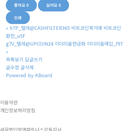
좋아요
0
싫어요
0
인쇄
«
h7P_텔레@CASHFILTER365 비트코인퀵거래 비트코인
환전_u5F
g7V_텔레@UPCOIN24 이더리움현금화 이더리움매입_f9T
»
목록보기
답글쓰기
글수정
글삭제
Powered by KBoard
이용약관
개인정보처리방침
세무법인박앤파트너스강동지사