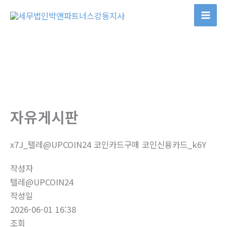
콘
텐
츠
로
건
너
뛰
기
자유게시판
x7J_텔레@UPCOIN24 코인카드구매 코인신용카드_k6Y
작성자
텔레@UPCOIN24
작성일
2026-06-01 16:38
조회