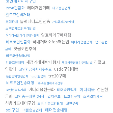
코인계좌이체구입
테더개인거래
tron현금화
테더송금업체
알트코인퀵거래
블랙테더코인전송
테더판매
가상화폐자금세탁
소액결제코인구매방법
암호화폐구매대행
이더리움클레식클레식판매
국내거래소fds깨는법
비트코인현금화
이더리움현금화
언더돈현
빗썸코인추적
금화
비트코인송금대행
재정거래세탁대행사
리플코
리플코인대행
롯데상품권코인구매방법
인판매
usdc구입대행
코인현금화최저수수료
trc20구매
돈현금화안전업체
usdt현금화
비트코인전송대행
휴대폰결제테더전송
이더리움현금화
이더리움
검돈현
테더송금업체
코인현금직거래
금화
코인송금대행 24시
컬쳐랜드비트코인구입
소액결제세탁
신용카드테더구입
트론 리플코인판매
코인무통
sol구입
테더전송대행
리플송금업체