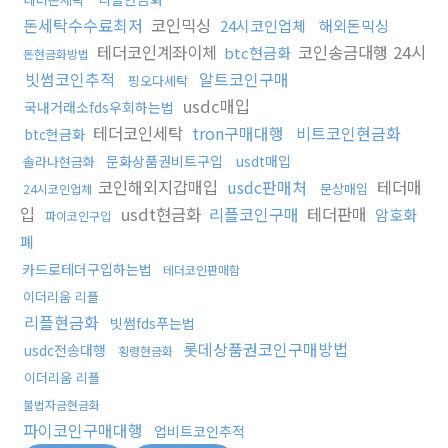
돈세탁수수료최저
코인믹싱
24시코인업체
해외돈믹싱
테더코인계좌이체
코인송금대행 24시
btc현금화
돈현금화방법
빗썸코인추적
알트코인구매
핑오다세탁
usdc매입
국내거래소fds우회하는법
테더코인세탁
tron구매대행
비트코인현금화
btc현금화
문화상품권비트구입
usdt매입
솔라나현금화
코인해외지갑매입
usdc판매처
테더매
문상매입
24시코인업체
입
usdt현금화
리플코인구매
테더판매
암호화
파이코인구입
폐
카드로테더구입하는법
테더코인판매함
이더리움 리플
리플현금화
빗썸fds푸는법
롯데상품권코인구매방법
usdc전송대행
횡령현금화
이더리움 리플
불법자금현금화
파이코인구매대행
업비트코인추적