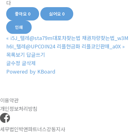
다
좋아요
0
싫어요
0
인쇄
«
i5J_텔레@sta79m대포차찾는법 채권차량찾는법_w3M
h6I_텔레@UPCOIN24 리플현금화 리플코인판매_a0X
»
목록보기
답글쓰기
글수정
글삭제
Powered by KBoard
이용약관
개인정보처리방침
세무법인박앤파트너스강동지사