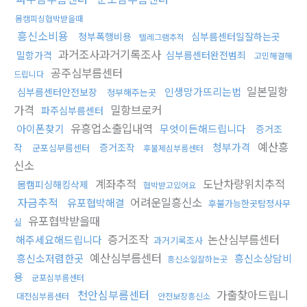
몸캠피싱협박받을때
흥신소비용
청부폭행비용
심부름센터일잘하는곳
텔레그램추적
과거조사과거기록조사
밀항가격
심부름센터완전범죄
고민해결해
공주심부름센터
드립니다
일본밀항
인생망가뜨리는법
심부름센터안전보장
청부해주는곳
가격
밀항브로커
파주심부름센터
유흥업소출입내역
아이폰찾기
무엇이든해드립니다
증거조
예산흥
청부가격
작
증거조작
군포심부름센터
후불제심부름센터
신소
계좌추적
도난차량위치추적
몸캠피싱해킹삭제
협박받고있어요
자금추적
어려운일흥신소
유포협박해결
후불가능한곳탐정사무
유포협박받을때
실
증거조작
논산심부름센터
해주세요해드립니다
과거기록조사
예산심부름센터
흥신소저렴한곳
흥신소상담비
흥신소일잘하는곳
용
군포심부름센터
천안심부름센터
가출찾아드립니
대전심부름센터
안전보장흥신소