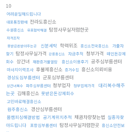
10
어려운일해드립니다
전라도흥신소
대포통장판매
탐정사무실저렴한곳
수원흥신소
유포협박해결
자격조작
학력위조
신분세탁
가출자
흥신소전국흥신소
못받은돈받아주는곳
탐정사무실가격
청부가격
찾기
자금추적
떼인돈강제
강릉흥신소
상간녀
공주심부름센터
회수
흥신소이용후기
재판증거물열람
후불제흥신소
흥신소의뢰비용
마사지이력조사
증거수집
군포심부름센터
경상도심부름센터
청부업자
대리복수해주
파주심부름센터
청부업체가격
상간녀복수
는곳
김해흥신소
못받은돈강제회수
고민바로해결흥신소
경산심부름센터
원주흥신소
채권차량찾는법
몸캠피싱해결방법
공기계위치추적
실종자찾
탐정사무실저렴한곳
아드립니다
포항심부름센터
흥신소안전보