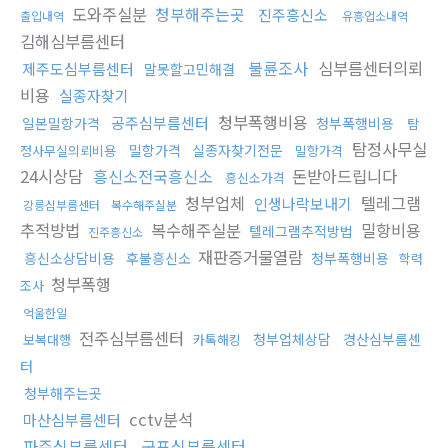
도와주실분
청부해주는곳
진주흥신소
출입내역
유흥업소내역
김해심부름센터
불륜조사
심부름센터의뢰
제주도심부름센터
말못할고민해결
비용
실종자찾기
청부폭행비용
공주심부름센터
일본밀항가격
청부폭행비용
탐
탐정사무실
밀항가격
실종자찾기전문
정사무실의뢰비용
밀항가격
24시상담
흥신소전국흥신소
돈받아드립니다
흥신소가격
청부업체
텔레그램
인생나락보내기
강릉심부름센터
복수해주실분
추적방법
복수해주실분
밀항비용
텔레그램추적방법
진주흥신소
재판증거물열람
흥신소상담비용
후불흥신소
청부폭행비용
학력
청부폭행
조사
억울한일
전주심부름센터
청부업체상담
경산심부름센
보복대행
카톡해킹
터
청부해주는곳
cctv분석
마산심부름센터
파주심부름센터
군포심부름센터