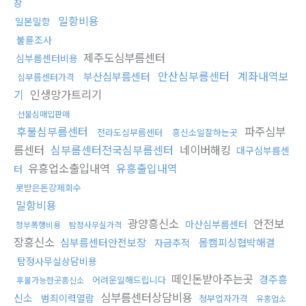
장
밀항비용
일본밀항
불륜조사
제주도심부름센터
심부름센터비용
안산심부름센터
계좌내역보
부산심부름센터
심부름센터가격
기
인생망가트리기
선불심매입판매
후불심부름센터
파주심부
전라도심부름센터
흥신소일잘하는곳
름센터
심부름센터전국심부름센터
네이버해킹
대구심부름센
유흥업소출입내역
유흥출입내역
터
못받은돈강제회수
밀항비용
광양흥신소
안전보
마산심부름센터
청부폭행비용
탐정사무실가격
장흥신소
심부름센터안전보장
몸캠피싱협박해결
자금추적
탐정사무실상담비용
떼인돈받아주는곳
경주흥
어려운일해드립니다
후불가능한곳흥신소
심부름센터상담비용
신소
범죄이력열람
청부업자가격
유흥업소