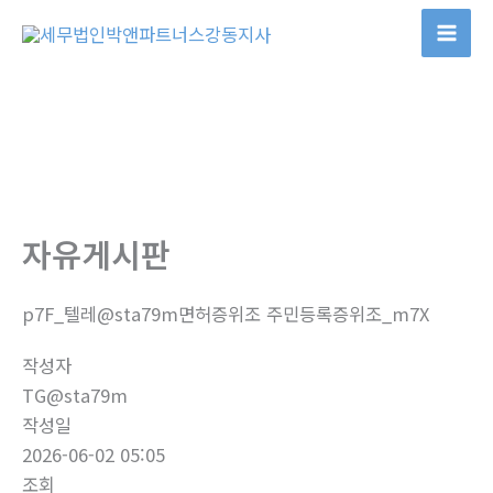
콘
텐
츠
로
건
너
뛰
기
자유게시판
p7F_텔레@sta79m면허증위조 주민등록증위조_m7X
작성자
TG@sta79m
작성일
2026-06-02 05:05
조회