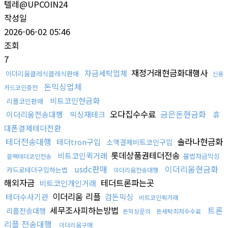
텔레@UPCOIN24
작성일
2026-06-02 05:46
조회
7
재정거래현금화대행사
자금세탁업체
이더리움클레식클레식판매
신용
돈믹싱업체
카드코인충전
비트코인현금화
리플코인판매
오다집수수료
금은돈현금화
이더리움전송대행
믹싱재테크
휴
대폰결제테더전환
테더전송대행
솔라나현금화
테더tron구입
소액결제비트코인구입
롯데상품권테더전송
비트코인퀵거래
불법자금믹싱
블랙테더코인전송
usdc판매
이더리움현금화
카드로테더구입하는법
이더리움전송대행
해외자금
테더트론파는곳
비트코인개인거래
이더리움 리플
테더수사기관
검돈믹싱
비트코인퀵거래
세무조사피하는방법
트론
리플전송대행
돈믹싱문의
돈세탁최저수수료
리플 전송대행
이더리움구매