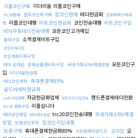
이더리움 리플코인구매
리플코인구매
잡코인판매
테더현금화
알트코인퀵거래
trc20판매
암호화폐구매대
리플코인대행
비트코인현금화
코인전송대행
비트코인구입
행
테더무통테더전송대행
모든코인고가매입
소액결제비트구입
블테구입
코인이체구입
코인계좌이체구입
모든코인구
테더 손대손
문화상품권비트구입
국내거래소fds해결방법
입
이더리움현금화
휴대폰결제85%
테더코인세탁
골드바세탁현금화
자금현금화업체
핸드폰결제테더전환
usdc구입대행
모든코인구입가능
리플삽니다
trc20 원화구입
trc20코인전송대행
국내거래소fds해결
테더코인매입
테더대리송금
방법
잡코인구입대행
빗썸코인추적
트론구매
휴대폰결제현금화85%
오
오다집
가상화폐자금믹싱