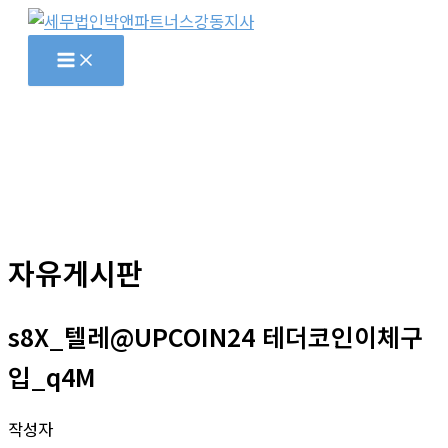
콘
텐
츠
로
건
너
뛰
기
자유게시판
s8X_텔레@UPCOIN24 테더코인이체구
입_q4M
작성자