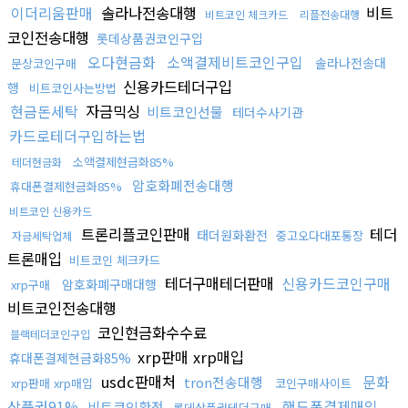
이더리움판매
솔라나전송대행
비트
비트코인 체크카드
리플전송대행
코인전송대행
롯데상품권코인구입
오다현금화
소액결제비트코인구입
솔라나전송대
문상코인구매
신용카드테더구입
행
비트코인사는방법
현금돈세탁
자금믹싱
비트코인선물
테더수사기관
카드로테더구입하는법
소액결제현금화85%
테더현금화
암호화폐전송대행
휴대폰결제현금화85%
비트코인 신용카드
트론리플코인판매
테더
태더원화환전
중고오다대포통장
자금세탁업체
트론매입
비트코인 체크카드
테더구매테더판매
신용카드코인구매
암호화폐구매대행
xrp구매
비트코인전송대행
코인현금화수수료
블랙테더코인구입
xrp판매 xrp매입
휴대폰결제현금화85%
usdc판매처
문화
tron전송대행
xrp판매 xrp매입
코인구매사이트
상품권91%
핸드폰결제매입
비트코인환전
롯데상품권테더구매