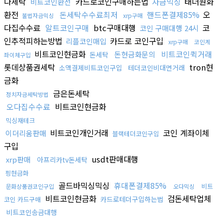
다세탁
카드로코인구매하는법
자금믹싱
태더원화
비트코인환전
환전
돈세탁수수료최저
핸드폰결제85%
오
불법자금믹싱
xrp구매
다집수수료
알트코인구매
btc구매대행
코
코인 구매대행 24시
인추적피하는방법
카드로 코인구입
리플코인매입
xrp구매
코인계
비트코인현금화
비트코인퀵거래
돈현금화문의
돈세탁
좌이체구입
롯데상품권세탁
tron현
소액결제비트코인구입
테더코인비대면거래
금화
금은돈세탁
정치자금세탁방법
오다집수수료
비트코인현금화
믹싱재테크
비트코인개인거래
코인 계좌이체
이더리움판매
블랙테더코인구입
구입
usdt판매대행
xrp판매
아프리카tv돈세탁
핑현금화
골드바믹싱믹싱
휴대폰결제85%
비트
문화상품권코인구입
오다믹싱
비트코인현금화
검돈세탁업체
카드로테더구입하는법
코인 카드구매
비트코인송금대행