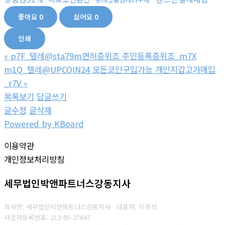
좋아요
0
싫어요
0
인쇄
«
p7F_텔레@sta79m면허증위조 주민등록증위조_m7X
m1Q_텔레@UPCOIN24 모든코인구입가능 개인지갑고가매입
_r7V
»
목록보기
답글쓰기
글수정
글삭제
Powered by KBoard
이용약관
개인정보처리방침
세무법인박앤파트너스강동지사
회사명: 세무법인박앤파트너스강동지사 대표자: 이희석
사업자등록번호: 212-85-27647