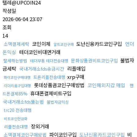
텔레@UPCOIN24
작성일
2026-06-04 23:07
조회
14
코인이체
도난신용카드코인구입
언더
소액결제세탁
알트코인구매
돈믹싱
테더코인비대면거래
불법자
문화상품권비트코인구입
탈세하는방법
테더무통 테더전송대행
금세탁
리플매입
국내거래소fds송금시간
xrp구매
트론리플전송대행
파이코인구매대행
롯데상품권코인구매방법
코인해외지갑 매입
핸
이더리움구입대행
휴대폰결제비트구입
드폰결제85%
국내거래소fds뚫는법
불법자금믹싱
trc20 전송대행
비트코인현금화
장외거래
리플전송대행
파이코인구입
도난신용카드코인구입
비
소액결제코인구매방법