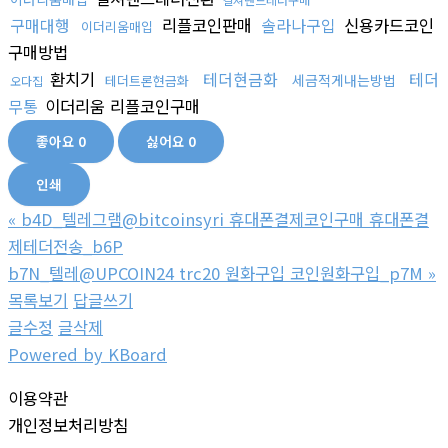
구매대행
리플코인판매
솔라나구입
신용카드코인
이더리움매입
구매방법
환치기
테더현금화
테더
세금적게내는방법
테더트론현금화
오다집
무통
이더리움 리플코인구매
좋아요
0
싫어요
0
인쇄
«
b4D_텔레그램@bitcoinsyri 휴대폰결제코인구매 휴대폰결
제테더전송_b6P
b7N_텔레@UPCOIN24 trc20 원화구입 코인원화구입_p7M
»
목록보기
답글쓰기
글수정
글삭제
Powered by KBoard
이용약관
개인정보처리방침