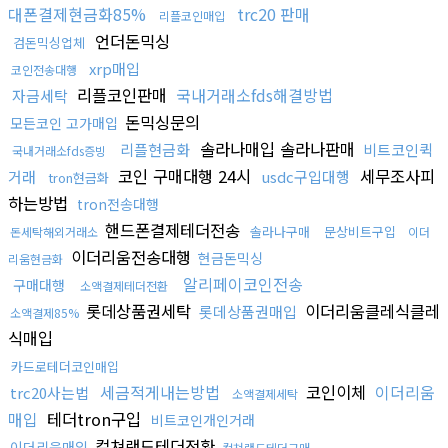
대폰결제현금화85%
trc20 판매
리플코인매입
언더돈믹싱
검돈믹싱업체
xrp매입
코인전송대행
리플코인판매
국내거래소fds해결방법
자금세탁
돈믹싱문의
모든코인 고가매입
솔라나매입 솔라나판매
리플현금화
비트코인퀵
국내거래소fds증빙
코인 구매대행 24시
세무조사피
거래
usdc구입대행
tron현금화
하는방법
tron전송대행
핸드폰결제테더전송
솔라나구매
문상비트구입
돈세탁해외거래소
이더
이더리움전송대행
현금돈믹싱
리움현금화
알리페이코인전송
구매대행
소액결제테더전환
롯데상품권세탁
이더리움클레식클레
롯데상품권매입
소액결제85%
식매입
카드로테더코인매입
세금적게내는방법
코인이체
이더리움
trc20사는법
소액결제세탁
매입
테더tron구입
비트코인개인거래
컬쳐랜드테더전환
이더리움매입
컬쳐랜드테더구매