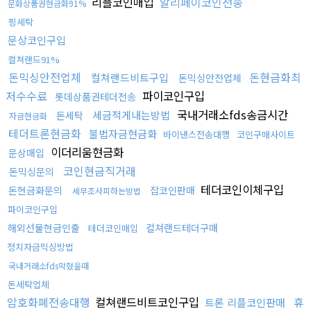
리플코인매입
알리페이코인전송
문화상품권현금화91%
핑세탁
문상코인구입
컬쳐랜드91%
돈믹싱안전업체
돈현금화최
컬쳐랜드비트구입
돈믹싱안전업체
저수수료
파이코인구입
롯데상품권테더전송
국내거래소fds송금시간
세금적게내는방법
돈세탁
자금현금화
테더트론현금화
불법자금현금화
바이낸스전송대행
코인구매사이트
이더리움현금화
문상매입
코인현금직거래
돈믹싱문의
테더코인이체구입
돈현금화문의
잡코인판매
세무조사피하는방법
파이코인구입
해외선물현금인출
컬쳐랜드테더구매
테더코인매입
정치자금믹싱방법
국내거래소fds막혔을때
돈세탁업체
암호화폐전송대행
컬쳐랜드비트코인구입
휴
트론 리플코인판매