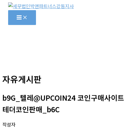
콘
텐
츠
로
건
너
뛰
기
자유게시판
b9G_텔레@UPCOIN24 코인구매사이트
테더코인판매_b6C
작성자