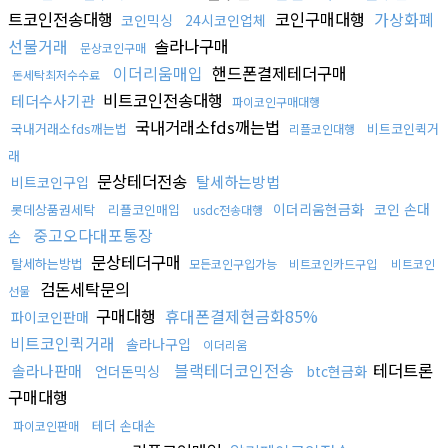
트코인전송대행
코인구매대행
가상화폐
코인믹싱
24시코인업체
선물거래
솔라나구매
문상코인구매
이더리움매입
핸드폰결제테더구매
돈세탁최저수수료
비트코인전송대행
테더수사기관
파이코인구매대행
국내거래소fds깨는법
국내거래소fds깨는법
비트코인퀵거
리플코인대행
래
문상테더전송
탈세하는방법
비트코인구입
이더리움현금화
코인 손대
롯데상품권세탁
리플코인매입
usdc전송대행
중고오다대포통장
손
문상테더구매
탈세하는방법
모든코인구입가능
비트코인카드구입
비트코인
검돈세탁문의
선물
구매대행
휴대폰결제현금화85%
파이코인판매
비트코인퀵거래
솔라나구입
이더리움
블랙테더코인전송
테더트론
솔라나판매
언더돈믹싱
btc현금화
구매대행
테더 손대손
파이코인판매