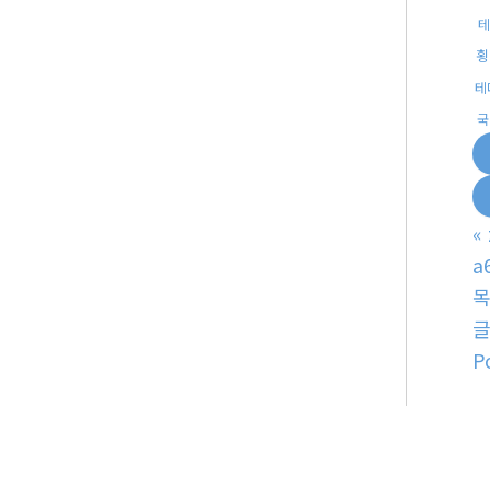
테
횡
테
국
«
a
P