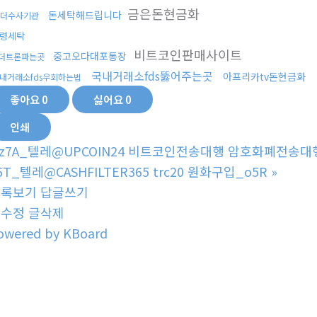
금은돈현금화
돈세탁해드립니다
더수사기관
령세탁
비트코인판매사이트
중고오다대포통장
더트론파는곳
국내거래소fds뚫어주는곳
아프리카tv돈현금화
내거래소fds우회하는법
좋아요
0
싫어요
0
인쇄
z7A_텔레@UPCOIN24 비트코인전송대행 암호화폐전송대행
6T_텔레@CASHFILTER365 trc20 원화구입_o5R
»
목록보기
답글쓰기
글수정
글삭제
owered by KBoard