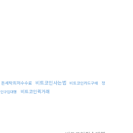
비트코인사는법
돈세탁최저수수료
비트코인카드구매
정
비트코인퀵거래
코인구입대행