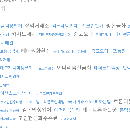
026-06-14 03:49
조회
장외거래소
핑현금화
자금믹싱업체
검돈세탁업체
잡코인판매
카지노세탁
중고오다
테더현
v돈믹싱
재테크자금현금화문의
돈세탁업체
테더매입
테더원화환전
중고오다대포통장
트송금업체
국내거래소fds피하는법
외거래
이더리움현금화
테더코인믹싱
테크자금믹싱문의
빗썸
비트코인환전
4시코인업체
금세탁
바이낸스코인삽니다
비트코인카드구입
트론리
국내거래소fds피하는법
sol구입
리플코인대행
트코인전송대행
검돈믹싱업체
테더트론파는곳
이더리움매입
돈믹
든코인현금화
코인현금화수수료
인대리송금
언더돈세탁
현금화