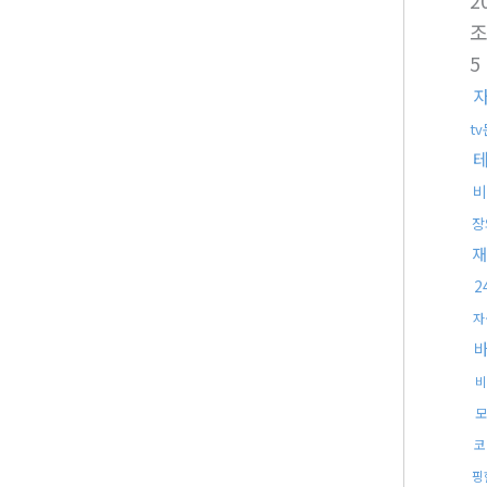
2
5
t
비
장
재
2
자
비
모
코
핑