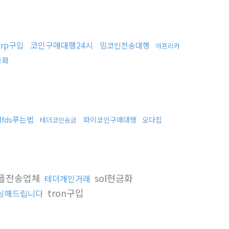
xrp구입
코인구매대행24시
밈코인전송대행
아프리카
금화
fds푸는법
파이코인구매대행
오다집
테더코인송금
플전송업체
sol현금화
테더개인거래
tron구입
싱해드립니다