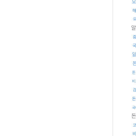
돈
비
돈
국