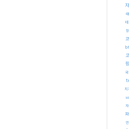
태
테
장
코
b
국
t
치
s
자
파
언