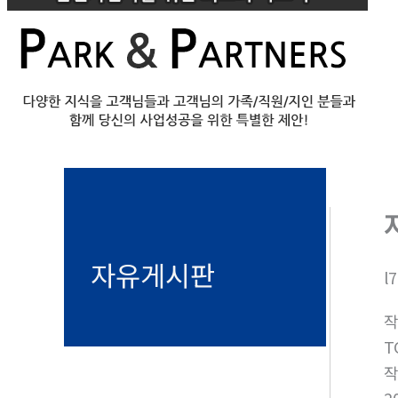
기
자유게시판
l
T