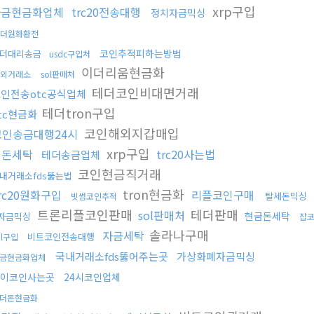
xrp구입
자금현금화업체
trc20전송대행
정치자금믹싱
더원화환전
코인추적피하는방법
더대리송금
usdc구입처
이더리움현금화
외거래소
sol판매처
테더코인비대면거래
인전송otc공식업체
테더tron구입
tc현금화
코인해외지갑매입
코인송금대행24시
xrp구입
핑돈세탁
trc20사는법
테더송금업체
코인현금직거래
내거래소fds뚫는법
tron현금화
rc20원화구입
리플코인구매
탈세돈믹싱
빗썸코인추적
트론리플코인판매
테더판매
sol판매처
현금돈세탁
자금믹싱
잡
솔라나구매
자금세탁
비트코인전송대행
ol구입
국내거래소fds뚫어주는곳
가상화폐자금믹싱
금현금화업체
이코인사는곳
24시코인업체
더돈현금화