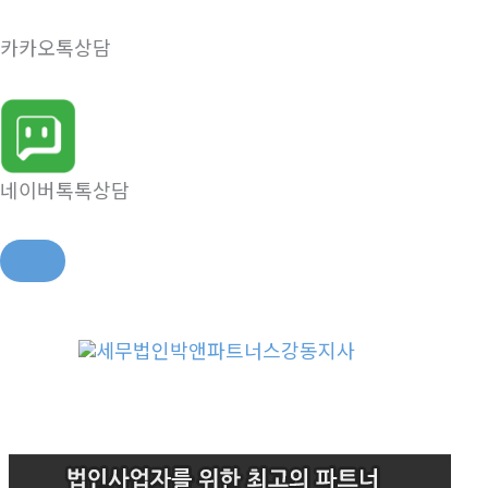
카카오톡상담
네이버톡톡상담
콘
텐
츠
로
건
너
뛰