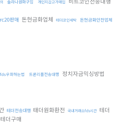
비트코인전송대행
솔라나원화구입
의
개인지갑고가매입
돈현금화업체
trc20판매
돈현금화안전업체
테더코인세탁
정치자금믹싱방법
fds우회하는법
트론리플전송대행
시간
태더원화환전
테더
테더전송대행
국내거래소fds시간
테더구매