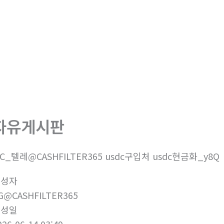
자유게시판
7C_텔레@CASHFILTER365 usdc구입처 usdc현금화_y8Q
작성자
G@CASHFILTER365
작성일