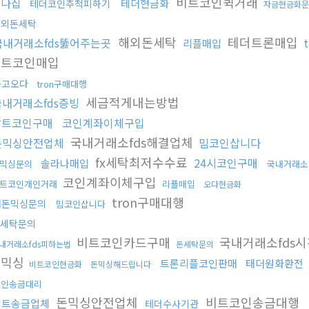
비트코인퀵거래
오다집
테더현금화
테더코인추척피하기
자금현금화문
해외돈세탁
해외돈세탁
테더트론매입
국내거래소fds뚫어주는곳
리플매입
알트코인매입
중고오다
tron구매대행
세금적게내는방법
국내거래소fds증빙
알트코인구매
코인계좌이체구입
국내거래소fds해결업체
돈믹싱안전업체
밈코인삽니다
fx세탁최저수수료
24시코인구매
솔라나매입
믹싱문의
국내거래소
코인계좌이체구입
트코인개인거래
리플매입
오다현금화
tron구매대행
검돈믹싱문의
밈코인삽니다
세탁문의
비트코인카드구매
국내거래소fds
내거래소fds피하는법
돈세탁문의
돈믹싱
트론리플코인판매
태더원화환전
비트코인현금화
돈믹싱해드립니다
코인송금대리
돈믹싱안전업체
비트코인송금대행
비트송금업체
테더수사기관