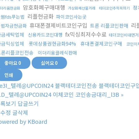
암호화폐구매대행
정
더리움현금화
가상화폐선물거래
테더코인추척피하기
리플현금화
썸fds푸는법
파이코인사는곳
휴대폰결제비트코인구입
리
트론 리플코인판매
불법자금현금화
fx믹싱최저수수료
자금세탁업체
신용카드코인대행
테더코인비대면거
자금믹싱업체
롯데상품권현금화94%
휴대폰결제코인구매
코인이
트론리플코인전송
이더리움클레식판매
좋아요
0
싫어요
0
인쇄
e3I_텔레@UPCOIN24 블랙테더코인전송 블랙테더코인구입
1D_텔레@UPCOIN24 이체코인 코인송금대리_l3B
»
목록보기
답글쓰기
글수정
글삭제
owered by KBoard