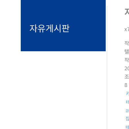
자유게시판
x
텔
2
8
검