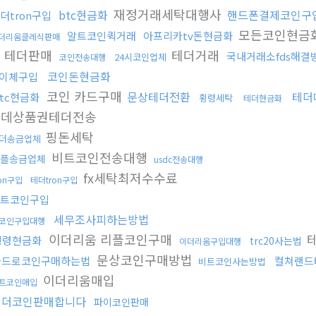
재정거래세탁대행사
btc현금화
핸드폰결제코인구
더tron구입
모든코인현금
알트코인퀵거래
아프리카tv돈현금화
더리움클레식판매
 테더판매
테더거래
국내거래소fds해결
24시코인업체
코인전송대행
코인돈현금화
이체구입
코인 카드구매
문상테더전환
테더
btc현금화
횡령세탁
테더현금화
롯데상품권테더전송
핑돈세탁
더송금업체
비트코인전송대행
플송금업체
usdc전송대행
fx세탁최저수수료
ron구입
테더tron구입
트코인구입
세무조사피하는방법
코인구입대행
이더리움 리플코인구매
테
횡령현금화
trc20사는법
이더리움구입대행
문상코인구매방법
카드로코인구매하는법
컬쳐랜드
비트코인사는방법
이더리움매입
트코인매입
테더코인판매합니다
파이코인판매