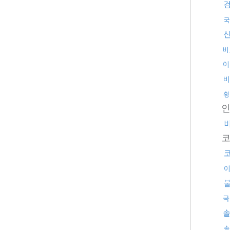
국
비
이
비
횡
국
솔