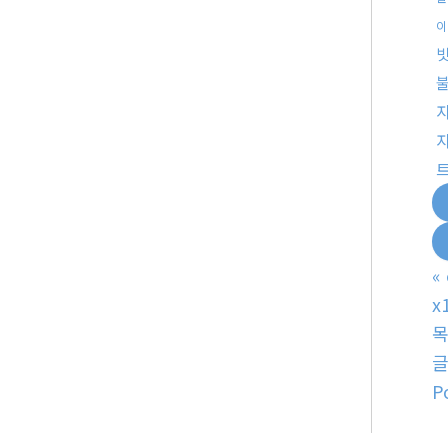
이
빗
«
x
P