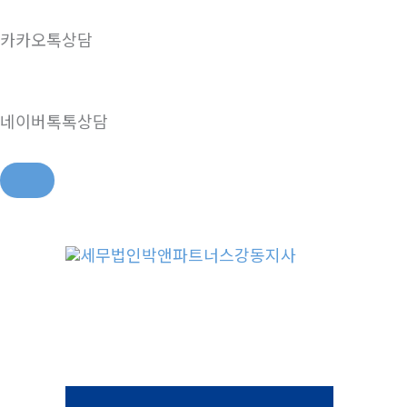
카카오톡상담
네이버톡톡상담
콘
텐
츠
로
건
너
뛰
기