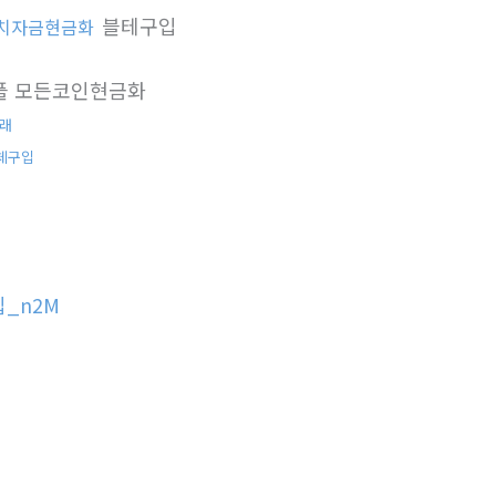
블테구입
치자금현금화
플 모든코인현금화
래
체구입
_n2M