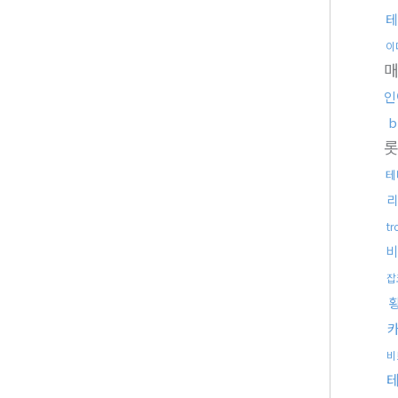
테
이
매
인
테
리
t
비
잡
비