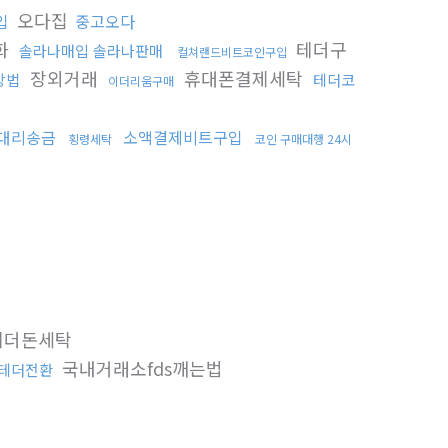
오다집
입
중고오다
화
테더구
솔라나매입 솔라나판매
컬쳐랜드비트코인구입
장외거래
휴대폰결제세탁
방법
테더코
이더리움구매
대리송금
소액결제비트구입
횡령세탁
코인 구매대행 24시
더돈세탁
국내거래소fds깨는법
테더전환