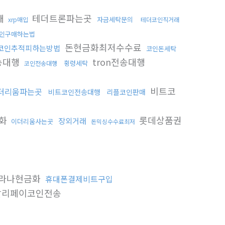
매
테더트론파는곳
자금세탁문의
xrp매입
테더코인직거래
인구매하는법
돈현금화최저수수료
코인추적피하는방법
코인돈세탁
송대행
tron전송대행
횡령세탁
코인전송대행
비트코
더리움파는곳
비트코인전송대행
리플코인판매
금화
롯데상품권
장외거래
이더리움사는곳
돈믹싱수수료최저
라나현금화
휴대폰결제비트구입
리페이코인전송