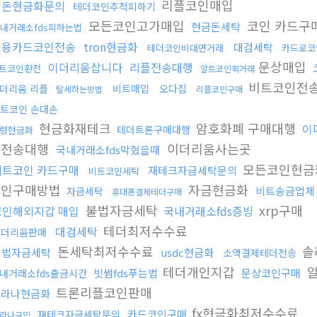
리플코인매입
검돈현금화문의
테더코인추척피하기
모든코인고가매입
코인 카드구
현금돈세탁
내거래소fds피하는법
신용카드코인전송
tron현금화
대검세탁
테더코인비대면거래
카드로코
문상매입
이더리움삽니다
리플전송대행
트코인환전
알트코인퀵거래
비트코인전
더리움 리플
비트매입
오다집
탈세하는방법
리플코인구매
트코인 손대손
현금화재테크
암호화폐 구매대행
이
테더트론구매대행
령현금화
인전송대행
이더리움사는곳
국내거래소fds막혔을때
모든코인현
비트코인 카드구매
재테크자금세탁문의
비트코인세탁
코인구매방법
자금현금화
비트송금업체
자금세탁
휴대폰결제테더구매
불법자금세탁
xrp구매
코인해외지갑 매입
국내거래소fds증빙
테더최저수수료
대검세탁
이더리움판매
돈세탁최저수수료
솔
불법자금세탁
usdc현금화
소액결제테더전송
테더개인지갑
알
빗썸fds푸는법
문상코인구매
내거래소fds출금시간
트론리플코인판매
솔라나현금화
fx현금화최저수수료
카드코인구매
재테크자금세탁문의
라나구입