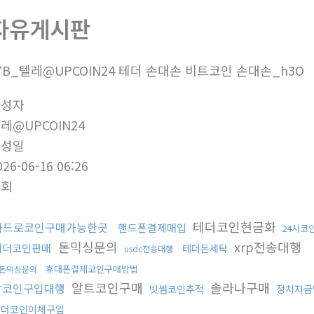
자유게시판
7B_텔레@UPCOIN24 테더 손대손 비트코인 손대손_h3O
작성자
레@UPCOIN24
작성일
026-06-16 06:26
조회
테더코인현금화
카드로코인구매가능한곳
핸드폰결제매입
24시코
돈믹싱문의
xrp전송대행
테더코인판매
테더돈세탁
usdc전송대행
휴대폰결제코인구매방법
돈믹싱문의
알트코인구매
솔라나구매
잡코인구입대행
빗썸코인추적
정치자금
테더코인이체구입