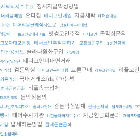
정치자금믹싱방법
돈세탁최저수수료
오다집
자금세탁
테더코인매입
이더리움매입
테더손대손
이더리움클레식사는곳
더매입
암호화폐구매대행
빗썸코인추적
돈믹싱문의
더판매
비트코인판매사이트
이체코인
테더코인추척피하기
고오다대포통장
모든코인구입
sol현금화
솔라나원화구입
코인신용카드
xrp매입
테더코인비대면거래
믹싱당일정산
검돈믹싱
트론구매
리플코인
인믹싱
파이코인구매대행
리플코인매입
국내거래소fds피하는법
해외돈믹싱
리플송금업체
불법자금현금화
돈믹싱문의
더코인매입
검돈믹싱업체
국
현금돈세탁
더코인추척피하기
솔라나판매
탈세하는방법
테더수사기관
자금현금화문의
행사
fx현금화최저수수료
재테크자
탈세하는방법
매입
탈세돈현금화
인송금대리