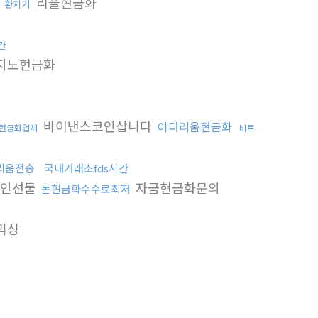
체
리플현금화
환치기
간
지노현금화
바이낸스코인삽니다
이더리움현금화
현금화업체
비트
리움전송
국내거래소fds시간
인선물
자금현금화문의
돈현금화수수료최저
믹싱