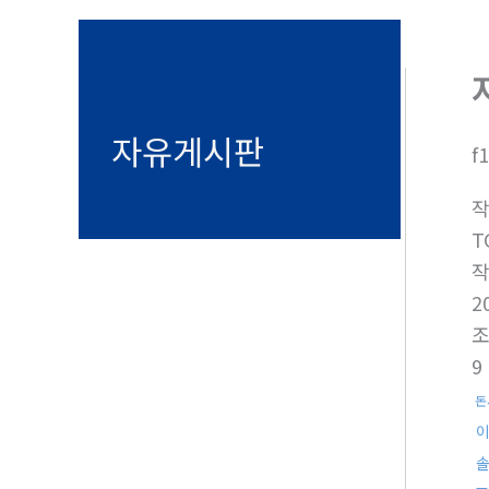
기
자유게시판
f
T
2
9
돈