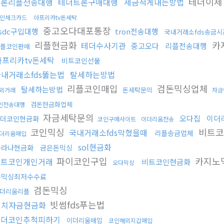
테더이
트론리플전송대행
테더트론구매대행
세금적게내는방법
인체크카드
아프리카tv돈세탁
중고오다대포통장
sdc구입대행
tron전송대행
국내거래소fds송금시
리플현금화
카
테더수사기관
중고오다
리플전송대행
플코인판매
아프리카tv돈세탁
비트코인선물
내거래소fds뚫는법
탈세하는방법
리플코인매입
검돈믹싱업체
탈세하는방법
돈세탁문의
외거래
자금
검돈현금화업체
인전송대행
자금세탁문의
오다집
이더
더코인현금화
코인구매사이트
이더리움전송
코인믹싱
비트코
국내거래소fds막혔을때
리플송금업체
더리움매입
sol현금화
솔라나현금화
금은돈믹싱
파이코인구입
카지노
비트코인개인거래
비트코인현금화
오다믹싱
돈믹싱최저수수료
검돈믹싱
더리움리플
빗썸fds푸는법
정치자금현금화
테더코인추척피하기
이더리움매입
코인해외지갑매입