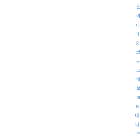
테
테
중
돈
코
테
테
대
더
코