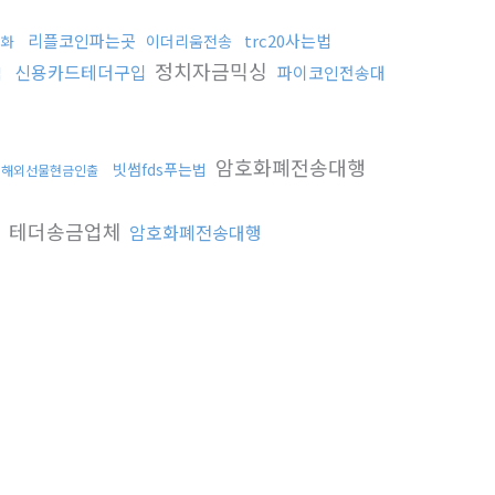
리플코인파는곳
trc20사는법
이더리움전송
금화
정치자금믹싱
신용카드테더구입
파이코인전송대
입
암호화폐전송대행
빗썸fds푸는법
해외선물현금인출
테더송금업체
암호화폐전송대행