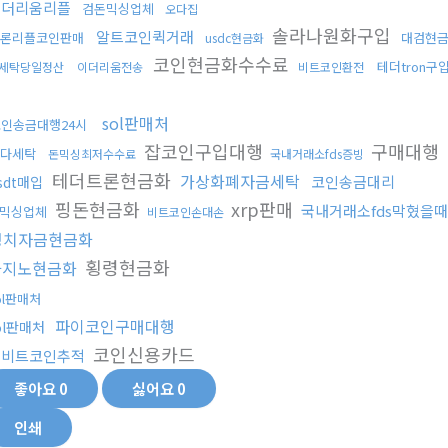
이더리움리플
검돈믹싱업체
오다집
솔라나원화구입
알트코인퀵거래
론리플코인판매
대검현
usdc현금화
코인현금화수수료
테더tron구
세탁당일정산
이더리움전송
비트코인환전
sol판매처
인송금대행24시
잡코인구입대행
구매대행
다세탁
돈믹싱최저수수료
국내거래소fds증빙
테더트론현금화
가상화폐자금세탁
코인송금대리
sdt매입
핑돈현금화
xrp판매
국내거래소fds막혔을때
믹싱업체
비트코인손대손
정치자금현금화
횡령현금화
카지노현금화
ol판매처
파이코인구매대행
ol판매처
코인신용카드
업비트코인추적
좋아요
0
싫어요
0
인쇄