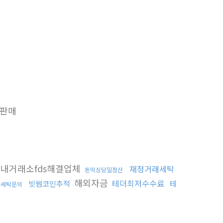
판매
내거래소fds해결업체
재정거래세탁
돈믹싱당일정산
해외자금
테더최저수수료
빗썸코인추적
테
금세탁문의