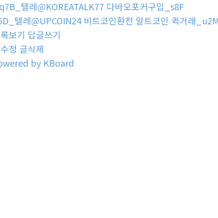
q7B_텔레@KOREATALK77 다바오포커구입_s8F
6D_텔레@UPCOIN24 비트코인환전 알트코인 퀵거래_u2
목록보기
답글쓰기
글수정
글삭제
owered by KBoard