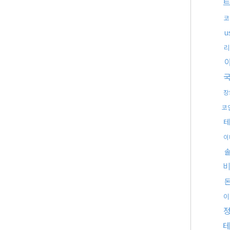
코
u
리
국
장
코
테
이
이