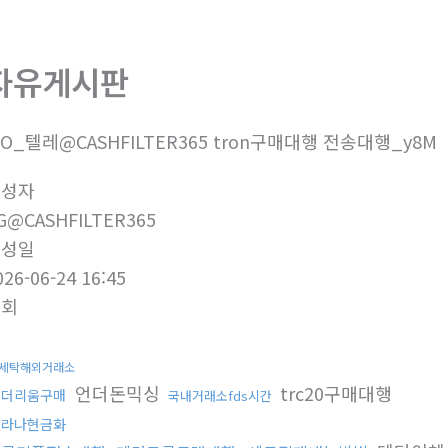
자유게시판
1O_텔레@CASHFILTER365 tron구매대행 전송대행_y8M
작성자
G@CASHFILTER365
작성일
026-06-24 16:45
조회
세탁해외거래소
언더돈믹싱
trc20구매대행
이더리움구매
국내거래소fds시간
솔라나현금화