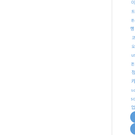
트
돈
행
코
오
u
돈
s
s