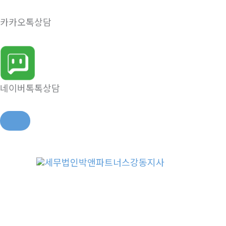
카카오톡상담
네이버톡톡상담
콘
텐
츠
로
건
너
뛰