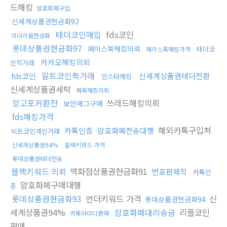
드해킹
암호화폐구입
신세계상품권현금화92
테더코인매입
fds코인
이더리움현금화
롯데상품권현금화97
페이스북해킹의뢰
테더코
페이스북해킹가격
카카오해킹의뢰
인직거래
알트코인퀵거래
fds코인
신세계상품권테더전환
인스타해킹
신세계상품권세탁
페북해킹의뢰
망고포커환전
쓰레드해킹의뢰
보안에그구매
fds해킹가격
해외카톡구입처
카톡인증
암호화폐전송대행
비트코인개인거래
신세계상품권94%
블랙키워드 가격
롯데상품권테더전송
블랙키워드 의뢰
백화점상품권현금화91
번호판제작
카톡인
암호화폐구매대행
증
롯데상품권현금화93
언더키워드 가격
신
롯데상품권현금화94
세계상품권94%
암호화폐대리송금
리플코인
카톡아이디판매
판매