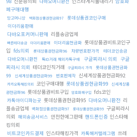
98
신분증의뢰
인스타게시물내리기
암호화
다바오머니환전
폐구매대행
롯데상품권코인구매
망고머니상
백화점상품권현금화97
이더리움판매
다바오포커머니판매
리플송금업체
롯데상품권비트코인구
이더리움현금화
빠른테더송금
이더리움판매
입
fds의뢰
차량번호판가격
테더코인송금
롯데상품권현금화96
구글찌라시 의뢰
구글
다바오머니환전
톡ID거래 해외카톡구매
찌라시 의뢰
테더코인직거래
롯데상품권현금화
구글찌라시 가격
신세계상품권현금화92
99
번호판제작
신세계상품권현금화99
코인구매대행
롯데상품권현금화99
신세계상품
카카오톡해킹의뢰
롯데상품권비트구입
fds코인
권현금화96
암호화폐구입
롯데상품권현금화95
다바오머니환전
리
카톡아이디파는곳
플송금업체
구글찌라시
백화점상품권현금화97
롯데상품권현금화99
의뢰
안전한에그판매
핸드폰인증
인스타해
해외송금서비스
킹의뢰
비트코인카드결제
인스타해킹가격
쓰레
카톡해커텔레그램