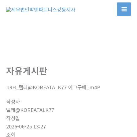
콘
텐
츠
로
건
너
뛰
기
자유게시판
p9H_텔레@KOREATALK77 에그구매_m4P
작성자
텔레@KOREATALK77
작성일
2026-06-25 13:27
조회