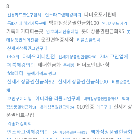
8
다바오포커판매
인스타그램해킹의뢰
신용카드코인구입처
백화점상품권현금화100
톡ID거래 해외카톡구매
언더키워드 가격
카톡아이디파는곳
롯데상품권현금화95
암호화폐전송대행
롯
운전면허증제작
데상품권테더전환
리플송금업체
신세계상품권코인구매
다바오머니환전
24시코인업체
신세계상품권현금화98
fds의뢰
페북해킹의뢰
테더현금화
테더코인판매함
폰해킹
fds테더
블랙키워드 광고
신세계상품권현금화92
신세계상품권현금화100
비트송금업
체
이더리움 리플코인구매
코인구매대행
백화
백화점상품권현금화95
010인증
신세계상
점상품권현금화91
롯데상품권현금화94
에그구매
품권비트구입
각종해킹의뢰
인스타그램해킹의뢰
백화점상품권현금화
신세계상품권현금화99