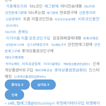
각종해킹의뢰
fds코인
에그판매
테더전송대행
fds의뢰
fds푸는법
번호판구매
신분증의뢰
안전한에그판매
에그판매
트론 리플코인전송
비트코인환전
신분증제작
비트코인송금대행
언더키워드
폰해킹
fds의뢰
이더리움 리플 모든코인구입
암호화폐결제대행
유튜브해킹
안전한에그판매
인스타해킹가격
안전
안전한에그구매
fds해킹가격
롯데상품권코인구매
한에그구매
테더구매대행
신세
비트송금업체
카카오해킹
이더리움매입
백화점상품권현금화92
계상품권비트구입
롯데상품권현금화91
인스타
해외카톡생성
해킹
신세계상품권현금화94%
좋아요
0
싫어요
0
인쇄
«
s4B_텔래그램@bitcoinsyri 위쳇페이테더구입 위챗페이