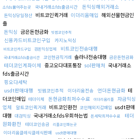
돈믹싱해외거래소
국내거래소fds출금시간
소fds뚫어주는곳
비트코인퀵거래
이더리움매입
해외선물현금인
돈믹싱당일정산
출
돈믹싱
금은돈현금화
빗썸코인추적
신용카드비트코인구입
카지노믹싱
비트코인전송대행
검돈믹싱업체
비트코인카드구입
솔라나전송대행
코인현금직거래
금은돈현금화
국내거래소fds출금시간
테더코인계좌이체
중고오다대포통장
sol판매처
국내거래소
fds출금시간
핑오다세탁
usdt판매대행
언더돈현금화
테
빗썸코인추적
이더리움전송
더코인매입
돈현금화최저수수료
자금믹싱
테더이체
이더리움리플
업체
비트코인환전
usdt판매
알트코인퀵거래
코인해외지갑매입
대행
국내거래소fds우회하는법
테더
대검믹싱
돈세탁최저수수료
원화환전
테더코인송금
리플코인파는곳
이더리움클레식클레식판매
usdt판매대행