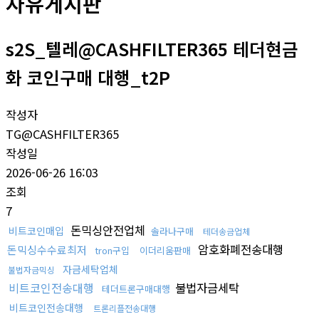
자유게시판
s2S_텔레@CASHFILTER365 테더현금
화 코인구매 대행_t2P
작성자
TG@CASHFILTER365
작성일
2026-06-26 16:03
조회
7
돈믹싱안전업체
비트코인매입
솔라나구매
테더송금업체
암호화폐전송대행
돈믹싱수수료최저
tron구입
이더리움판매
자금세탁업체
불법자금믹싱
비트코인전송대행
불법자금세탁
테더트론구매대행
비트코인전송대행
트론리플전송대행