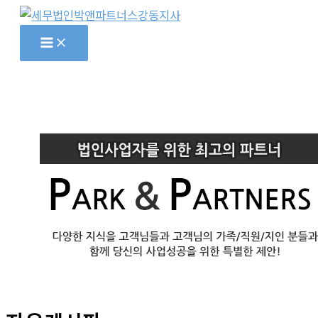
콘
텐
츠
로
건
너
뛰
기