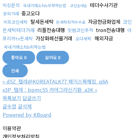
테더수사기관
믹싱문의
국내거래소fds우회하는법
코인손대손
중고오다
장외거래
탈세돈세탁
자금현금화업체
코인
비트코인세탁
돈세탁최저수수료
돈세탁테더거래
리플전송대행
tron전송대행
빗썸코인추적
아
가상화폐선물거래
해외자금
프리카tv돈세탁
오다세탁
국내거래소fds피하는법
좋아요
0
싫어요
0
인쇄
«
d5Z_텔레@KOREATALK77 페이스북해킹_q6A
x3P_텔레 : bpmc55 카마그라신기환_a3K
»
목록보기
답글쓰기
글수정
글삭제
Powered by KBoard
이용약관
개인정보처리방침