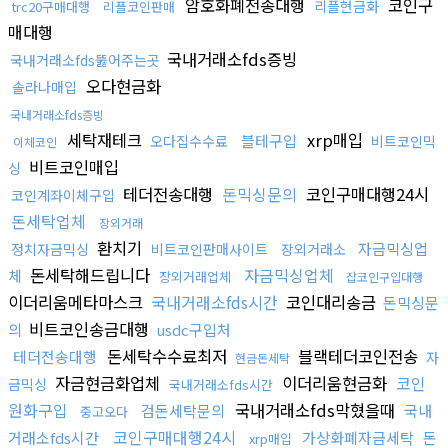
암호화폐전송대행
코인구
리플현금화
trc20구매대행
리플코인판매
매대행
국내거래소fds증빙
국내거래소fds뚫어주는곳
오다현금화
솔라나매입
국내거래소fds증빙
세탁재테크
xrp매입
블테구입
오다집수수료
비트코인믹
이체코인
비트코인매입
싱
테더전송대행
돈믹싱문의
코인구매대행24시
코인계좌이체구입
돈세탁업체
장외거래
환치기
자금믹싱업
정치자금믹싱
비트코인판매사이트
장외거래소
돈세탁해드립니다
자금믹싱업체
체
장외거래업체
잡코인구입대행
이더리움메타마스크
국내거래소fds시간
코인대리송금
돈믹싱문
비트코인송금대행
의
usdc구입처
돈세탁수수료최저
블랙테더코인전송
테더전송대행
자
현금돈세탁
자금현금화업체
이더리움현금화
코인
금믹싱
국내거래소fds시간
원화구입
국내거래소fds막혔을때
검돈세탁문의
국내
중고오다
코인구매대행24시
거래소fds시간
가상화폐자금세탁
돈
xrp매입