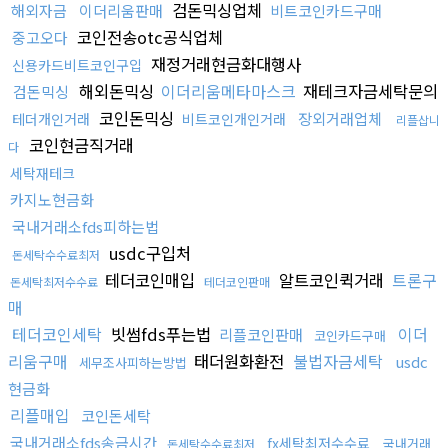
검돈믹싱업체
해외자금
이더리움판매
비트코인카드구매
코인전송otc공식업체
중고오다
재정거래현금화대행사
신용카드비트코인구입
해외돈믹싱
이더리움메타마스크
재테크자금세탁문의
검돈믹싱
코인돈믹싱
장외거래업체
테더개인거래
비트코인개인거래
리플삽니
코인현금직거래
다
세탁재테크
카지노현금화
국내거래소fds피하는법
usdc구입처
돈세탁수수료최저
테더코인매입
알트코인퀵거래
트론구
돈세탁최저수수료
테더코인판매
매
테더코인세탁
빗썸fds푸는법
이더
리플코인판매
코인카드구매
리움구매
태더원화환전
불법자금세탁
usdc
세무조사피하는방법
현금화
리플매입
코인돈세탁
국내거래소fds송금시간
fx세탁최저수수료
국내거래
돈세탁수수료최저