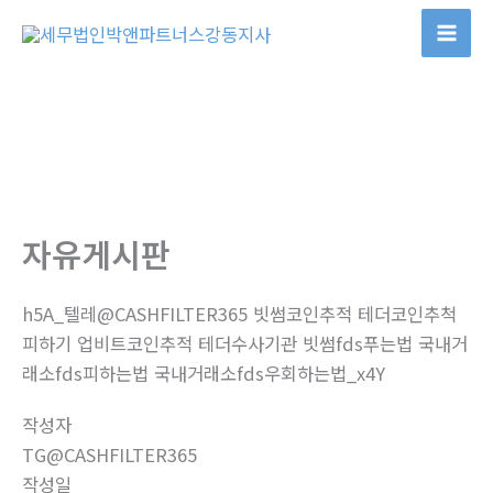
콘
텐
츠
로
건
너
뛰
기
자유게시판
h5A_텔레@CASHFILTER365 빗썸코인추적 테더코인추척
피하기 업비트코인추적 테더수사기관 빗썸fds푸는법 국내거
래소fds피하는법 국내거래소fds우회하는법_x4Y
작성자
TG@CASHFILTER365
작성일