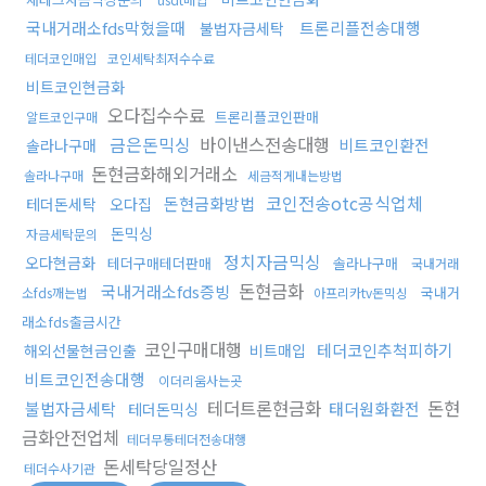
국내거래소fds막혔을때
트론리플전송대행
불법자금세탁
테더코인매입
코인세탁최저수수료
비트코인현금화
오다집수수료
트론리플코인판매
알트코인구매
금은돈믹싱
바이낸스전송대행
비트코인환전
솔라나구매
돈현금화해외거래소
솔라나구매
세금적게내는방법
코인전송otc공식업체
돈현금화방법
테더돈세탁
오다집
돈믹싱
자금세탁문의
정치자금믹싱
오다현금화
테더구매테더판매
솔라나구매
국내거래
돈현금화
국내거래소fds증빙
국내거
소fds깨는법
아프리카tv돈믹싱
래소fds출금시간
코인구매대행
테더코인추척피하기
해외선물현금인출
비트매입
비트코인전송대행
이더리움사는곳
테더트론현금화
돈현
불법자금세탁
태더원화환전
테더돈믹싱
금화안전업체
테더무통테더전송대행
돈세탁당일정산
테더수사기관