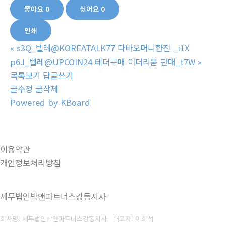
좋아요
0
싫어요
0
인쇄
«
s3Q_텔레@KOREATALK77 다바오머니환전 _i1X
p6J_텔레@UPCOIN24 테더구매 이더리움 판매_t7W
»
목록보기
답글쓰기
글수정
글삭제
Powered by KBoard
이용약관
개인정보처리방침
세무법인박앤파트너스강동지사
회사명: 세무법인박앤파트너스강동지사 대표자: 이희석