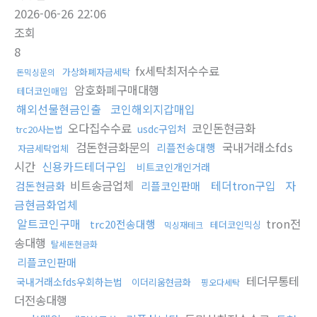
2026-06-26 22:06
조회
8
fx세탁최저수수료
가상화폐자금세탁
돈믹싱문의
암호화폐구매대행
테더코인매입
해외선물현금인출
코인해외지갑매입
오다집수수료
코인돈현금화
usdc구입처
trc20사는법
검돈현금화문의
국내거래소fds
리플전송대행
자금세탁업체
시간
신용카드테더구입
비트코인개인거래
비트송금업체
테더tron구입
자
검돈현금화
리플코인판매
금현금화업체
알트코인구매
tron전
trc20전송대행
테더코인믹싱
믹싱재테크
송대행
탈세돈현금화
리플코인판매
테더무통테
국내거래소fds우회하는법
이더리움현금화
핑오다세탁
더전송대행