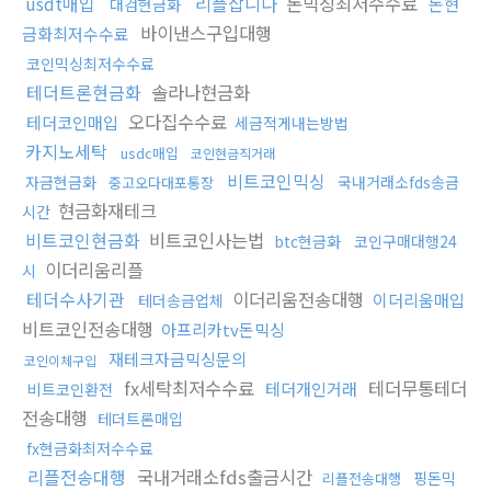
usdt매입
리플삽니다
돈믹싱최저수수료
돈현
대검현금화
바이낸스구입대행
금화최저수수료
코인믹싱최저수수료
테더트론현금화
솔라나현금화
오다집수수료
테더코인매입
세금적게내는방법
카지노세탁
usdc매입
코인현금직거래
비트코인믹싱
자금현금화
국내거래소fds송금
중고오다대포통장
현금화재테크
시간
비트코인현금화
비트코인사는법
btc현금화
코인구매대행24
이더리움리플
시
테더수사기관
이더리움전송대행
이더리움매입
테더송금업체
비트코인전송대행
아프리카tv돈믹싱
재테크자금믹싱문의
코인이체구입
fx세탁최저수수료
테더무통테더
테더개인거래
비트코인환전
전송대행
테더트론매입
fx현금화최저수수료
리플전송대행
국내거래소fds출금시간
핑돈믹
리플전송대행