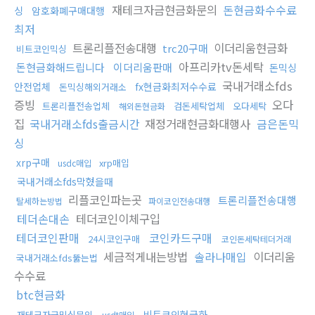
재테크자금현금화문의
돈현금화수수료
싱
암호화폐구매대행
최저
트론리플전송대행
이더리움현금화
trc20구매
비트코인믹싱
아프리카tv돈세탁
돈현금화해드립니다
이더리움판매
돈믹싱
국내거래소fds
안전업체
fx현금화최저수수료
돈믹싱해외거래소
증빙
오다
트론리플전송업체
검돈세탁업체
오다세탁
해외돈현금화
집
국내거래소fds출금시간
재정거래현금화대행사
금은돈믹
싱
xrp구매
xrp매입
usdc매입
국내거래소fds막혔을때
리플코인파는곳
트론리플전송대행
탈세하는방법
파이코인전송대행
테더손대손
테더코인이체구입
테더코인판매
코인카드구매
24시코인구매
코인돈세탁테더거래
세금적게내는방법
솔라나매입
이더리움
국내거래소fds뚫는법
수수료
btc현금화
비트코인현금화
재테크자금믹싱문의
usdt매입