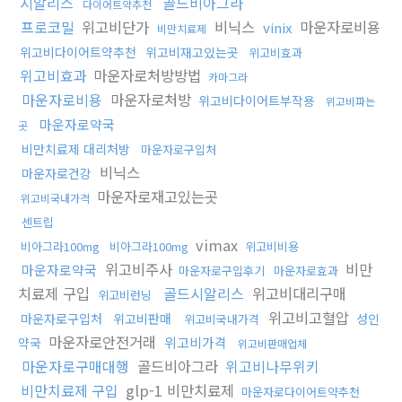
시알리스
골드비아그라
다이어트약추천
프로코밀
위고비단가
비닉스
마운자로비용
vinix
비만치료제
위고비다이어트약추천
위고비재고있는곳
위고비효과
위고비효과
마운자로처방방법
카마그라
마운자로비용
마운자로처방
위고비다이어트부작용
위고비파는
마운자로약국
곳
비만치료제 대리처방
마운자로구입처
비닉스
마운자로건강
마운자로재고있는곳
위고비국내가격
센트립
vimax
비아그라100mg
비아그라100mg
위고비비용
위고비주사
비만
마운자로약국
마운자로구입후기
마운자로효과
치료제 구입
골드시알리스
위고비대리구매
위고비런닝
위고비고혈압
마운자로구입처
위고비판매
성인
위고비국내가격
마운자로안전거래
위고비가격
약국
위고비판매업체
마운자로구매대행
골드비아그라
위고비나무위키
비만치료제 구입
glp-1 비만치료제
마운자로다이어트약추천