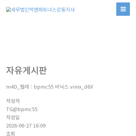
콘
텐
츠
로
건
너
뛰
기
자유게시판
m4D_텔레 : bpmc55 비닉스 vinix_d6X
작성자
TG@bpmc55
작성일
2026-06-27 16:09
조회