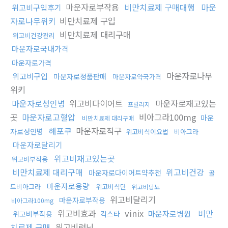
마운자로부작용
비만치료제 구매대행
마운
위고비구입후기
자로나무위키
비만치료제 구입
비만치료제 대리구매
위고비건강관리
마운자로국내가격
마운자로가격
마운자로나무
위고비구입
마운자로정품판매
마운자로약국가격
위키
마운자로성인병
위고비다이어트
마운자로재고있는
프릴리지
곳
마운자로고혈압
비아그라100mg
마운
비만치료제 대리구매
해포쿠
마운자로직구
자로성인병
위고비식이요법
비아그라
마운자로달리기
위고비재고있는곳
위고비부작용
비만치료제 대리구매
위고비건강
마운자로다이어트약추천
골
마운자로용량
드비아그라
위고비식단
위고비당뇨
위고비달리기
마운자로부작용
비아그라100mg
위고비효과
vinix
비만
마운자로병원
위고비부작용
칵스타
치료제 구매
위고비런닝