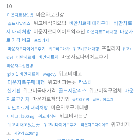
10
마운자로건강
마운자로성인병
위고비식이요법
비만치료
비만치료제 대리구매
골드시알리스
제 대리처방
마운자로다이어트약추천
마운자
마운자로구매대행
로 가격 비교
프릴리지
프릴리지
마운자로다이어트후기
위고비구매대행
위고비구매가
위고비
마운자로다이어트후기
비만치료제
비만치료제
런닝
마운자로성인병
위고비재고
glp-1 비만치료제
wegovy
마운자로구매대행
위고비파는곳
칵스타
신기환
위고비국내가격
골드시알리스
위고비직구업체
마운
자로구입처
마운자로처방방법
울트라킹콩
골드비아그라
마운자로구매대행
비만치료제 대리처방
위고비사는곳
비아그라100mg
위고비식단
위고비재
위고비재고있는곳
위고비다이어트후기
마운자로다이어트
고
시알리스20mg