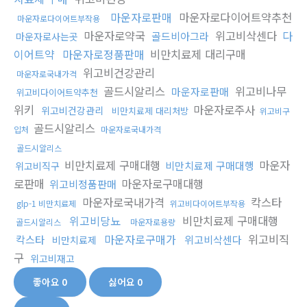
마운자로판매
마운자로다이어트약추천
마운자로다이어트부작용
마운자로약국
위고비삭센다
다
골드비아그라
마운자로사는곳
이어트약
마운자로정품판매
비만치료제 대리구매
위고비건강관리
마운자로국내가격
골드시알리스
위고비나무
마운자로판매
위고비다이어트약추천
위키
마운자로주사
위고비건강관리
비만치료제 대리처방
위고비구
골드시알리스
입처
마운자로국내가격
골드시알리스
비만치료제 구매대행
마운자
비만치료제 구매대행
위고비직구
로판매
마운자로구매대행
위고비정품판매
마운자로국내가격
칵스타
glp-1 비만치료제
위고비다이어트부작용
위고비당뇨
비만치료제 구매대행
골드시알리스
마운자로용량
마운자로구매가
위고비직
칵스타
위고비삭센다
비만치료제
구
위고비재고
좋아요
0
싫어요
0