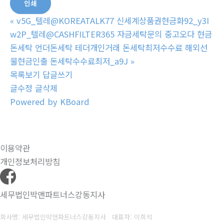
인쇄
«
v5G_텔레@KOREATALK77 신세계상품권현금화92_y3I
w2P_텔레@CASHFILTER365 자금세탁문의 중고오다 현금
돈세탁 언더돈세탁 테더개인거래 돈세탁최저수수료 해외선
물현금인출 돈세탁수수료최저_a9J
»
목록보기
답글쓰기
글수정
글삭제
Powered by KBoard
이용약관
개인정보처리방침
세무법인박앤파트너스강동지사
회사명: 세무법인박앤파트너스강동지사 대표자: 이희석