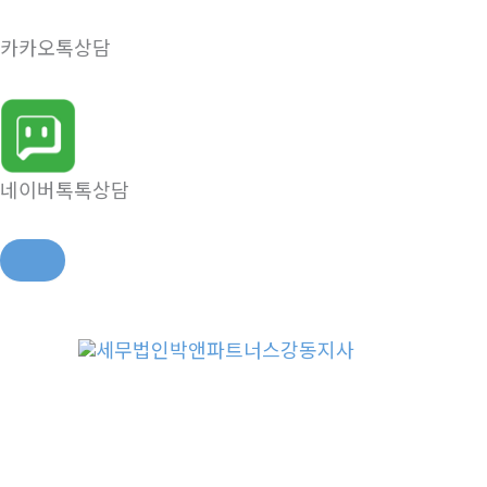
카카오톡상담
네이버톡톡상담
콘
텐
츠
로
건
너
뛰