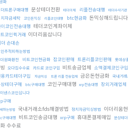
금화
문상테더전환
리플전송대행
테더트론구매대행
테더이체
테더수사기관
돈믹싱해드립니다
btc현금화
정치자금세탁
코인돈믹싱
리플코인대행
테더코인계좌이체
파이코인전송대행
이더리움삽니다
비트코인퀵거래
테더 손대손
코인추적피하는방법
잡코인판매
트론리플코인판매
비트코인현금화
태더원화환전
롯데상
증빙
비트송금업체
소액결제코인구
오다집수수료
카드로 코인구입
금은돈현금화
신용카드테더구입
국내거래
자금믹싱
트론 리플 전송업체
코인구매대행
문상테더구매
장외거래업체
btc구매대행
xrp전송대행
이낸스코인삽니다
rp구매
국내거래소fds해결방법
이더리움
정치자금믹싱방법
세하는방법
비트코인송금대행
휴대폰결제매입
xrp구매
tc구매대행
문상테더
화 수수료