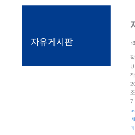
기
자유게시판
r
U
2
7
u
가