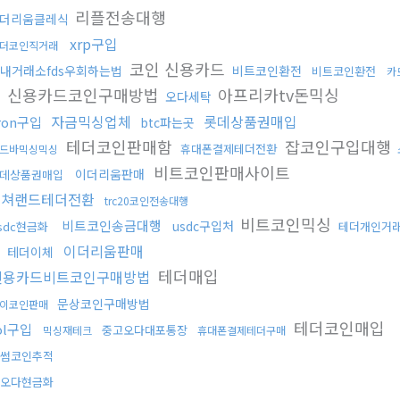
리플전송대행
더리움클레식
xrp구입
더코인직거래
코인 신용카드
내거래소fds우회하는법
비트코인환전
비트코인환전
카
신용카드코인구매방법
아프리카tv돈믹싱
오다세탁
자금믹싱업체
롯데상품권매입
ron구입
btc파는곳
테더코인판매함
잡코인구입대행
휴대폰결제테더전환
드바믹싱믹싱
비트코인판매사이트
이더리움판매
데상품권매입
컬쳐랜드테더전환
trc20코인전송대행
비트코인믹싱
비트코인송금대행
usdc구입처
sdc현금화
테더개인거
행
이더리움판매
테더이체
테더매입
신용카드비트코인구매방법
문상코인구매방법
이코인판매
테더코인매입
ol구입
중고오다대포통장
믹싱재테크
휴대폰결제테더구매
썸코인추적
오다현금화