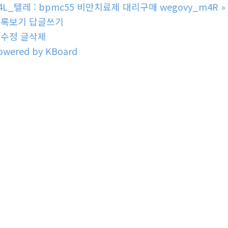
4L_텔레 : bpmc55 비만치료제 대리구매 wegovy_m4R
»
목록보기
답글쓰기
글수정
글삭제
owered by KBoard