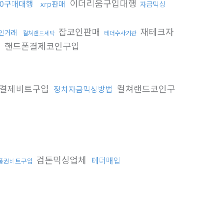
이더리움구입대행
c20구매대행
xrp판매
자금믹싱
잡코인판매
재테크자
인거래
컬쳐랜드세탁
테더수사기관
핸드폰결제코인구입
결제비트구입
컬쳐랜드코인구
정치자금믹싱방법
검돈믹싱업체
테더매입
품권비트구입