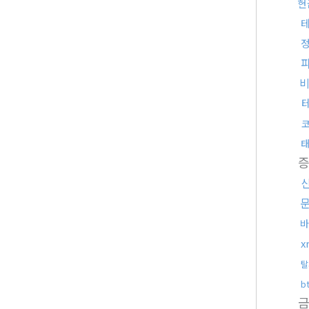
현
바
x
탈
b
금