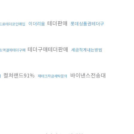
테더판매
이더리움
롯데상품권테더구
드로테더코인매입
테더구매테더판매
세금적게내는방법
소액결제테더구매
컬쳐랜드91%
바이낸스전송대
래
재테크자금세탁문의