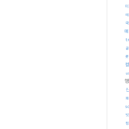
이
테
국
매
t
골
롯
u
파
s
빗
핑