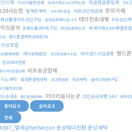
코인이체
자금현금화업체
tr
이더리움현금화
국내거래소fds피하는법
rc20사는법
장외거래
탈세돈세탁
비트코인현금화
비트대리송금
테더전송대행
문화상품권비트코인구입
비트코인개
돈현금화해드립니다
금믹싱문의
국내거래소fds해결방법
문화상품권비트구입
테더트론파는곳
핸드폰결제현금화85%
믹싱
돈믹싱방법
핸드폰
바이낸스구입대행
태더원화환전
sdt판매대행
코인현금화수수료
매
문상테더전환
비트송금업체
프리카tv돈현금화
카지노세탁
휴대폰결제세탁
자금세탁
솔라나원화구입
오다현금화
외선물현금인출
이더리움사는곳
더 손대손
코인송금대행 24시
문화상
핸드폰결제세탁
좋아요
0
싫어요
0
인쇄
A387_텔레@tetherzon 문상테더전환 문상세탁