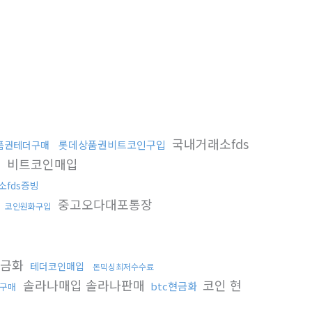
국내거래소fds
롯데상품권비트코인구입
품권테더구매
비트코인매입
입
소fds증빙
중고오다대포통장
코인원화구입
현금화
테더코인매입
돈믹싱최저수수료
솔라나매입 솔라나판매
코인 현
btc현금화
구매