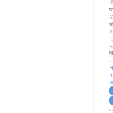
t
돈
u
아
해
테
«