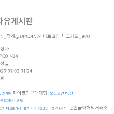
자유게시판
8N_텔레@UPCOIN24 비트코인 체크카드_e0O
작성자
PCOIN24
작성일
026-07-02 01:24
조회
파이코인구매대행
모든코인현금화
sdt현금화
세금적게내는방법
돈현금화해외거래소
오
상화폐선물거래
블랙테더코인전송
핑오다세탁