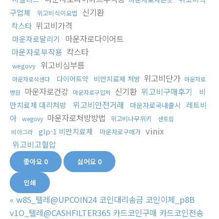
신기환
구업체
위고비식이요법
위고비가격
칵스타
마운자로다이어트
마운자로달리기
마운자로부작용
칵스타
위고비심부름
wegovy
위고비단가
다이어트약
비만치료제 처방
마운자로삭센다
마운자로
마운자로건강
신기환
위고비구매후기
비
병원
마운자로구입처
위고비안전거래
만치료제 대리처방
레트비
마운자로국내출시
마운자로처방방법
아
위고비나무위키
wegovy
센트립
vinix
glp-1 비만치료제
마운자로구매가
비아그라
위고비고혈압
좋아요
0
싫어요
0
인쇄
«
w8S_텔레@UPCOIN24 코인대리송금 코인이체_p8B
v1O_텔레@CASHFILTER365 카드코인구매 카드코인전송