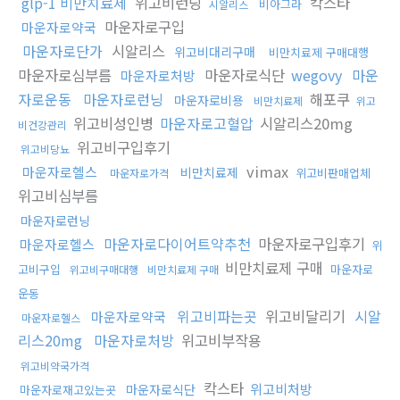
glp-1 비만치료제
위고비런닝
칵스타
비아그라
시알리스
마운자로구입
마운자로약국
마운자로단가
시알리스
위고비대리구매
비만치료제 구매대행
마운자로심부름
마운자로식단
wegovy
마운
마운자로처방
자로운동
마운자로런닝
해포쿠
마운자로비용
비만치료제
위고
위고비성인병
마운자로고혈압
시알리스20mg
비건강관리
위고비구입후기
위고비당뇨
vimax
마운자로헬스
비만치료제
위고비판매업체
마운자로가격
위고비심부름
마운자로런닝
마운자로다이어트약추천
마운자로구입후기
마운자로헬스
위
비만치료제 구매
고비구입
마운자로
위고비구매대행
비만치료제 구매
운동
위고비파는곳
위고비달리기
시알
마운자로약국
마운자로헬스
리스20mg
마운자로처방
위고비부작용
위고비약국가격
칵스타
위고비처방
마운자로식단
마운자로재고있는곳