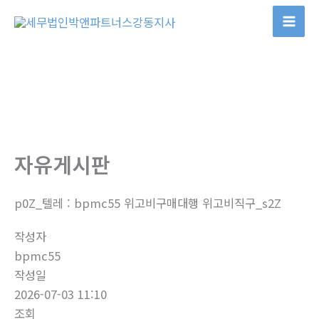
콘
텐
츠
로
건
너
뛰
기
자유게시판
p0Z_텔레 : bpmc55 위고비구매대행 위고비직구_s2Z
작성자
bpmc55
작성일
2026-07-03 11:10
조회