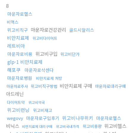
8
마운자로헬스
비맥스
마운자로건강관리
위고비직구
골드시알리스
비만치료제
위고비다이어트
레트비아
위고비구입
마운자로비용
위고비단가
glp-1 비만치료제
해포쿠
마운자로삭센다
마운자로병원
비만치료제 처방
비만치료제 구매
위고비직구방법
마운자로대리구매
마운자로주사
아드레닌
다이어트약
위고비약국
위고비런닝
위고비재고
위고비나무위키
wegovy
마운자로구입후기
마운자로헬스
비닉스
위고비헬스
위고비용량
비만치료제 대리구매
위고비국내가격