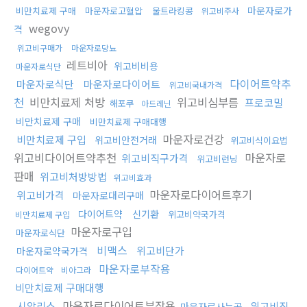
마운자로가
비만치료제 구매
마운자로고혈압
울트라킹콩
위고비주사
wegovy
격
위고비구매가
마운자로당뇨
레트비아
위고비비용
마운자로식단
다이어트약추
마운자로식단
마운자로다이어트
위고비국내가격
천
비만치료제 처방
위고비심부름
프로코밀
해포쿠
아드레닌
비만치료제 구매
비만치료제 구매대행
마운자로건강
비만치료제 구입
위고비안전거래
위고비식이요법
위고비다이어트약추천
마운자로
위고비직구가격
위고비런닝
판매
위고비처방방법
위고비효과
마운자로다이어트후기
위고비가격
마운자로대리구매
다이어트약
신기환
위고비약국가격
비만치료제 구입
마운자로구입
마운자로식단
비맥스
위고비단가
마운자로약국가격
마운자로부작용
다이어트약
비아그라
비만치료제 구매대행
마운자로다이어트부작용
시알리스
위고비직
마운자로사는곳