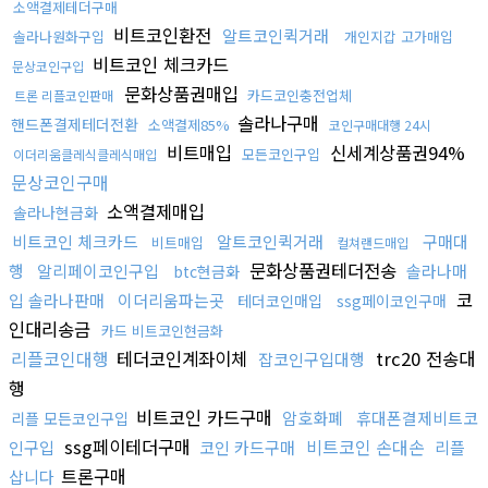
소액결제테더구매
비트코인환전
알트코인퀵거래
솔라나원화구입
개인지갑 고가매입
비트코인 체크카드
문상코인구입
문화상품권매입
카드코인충전업체
트론 리플코인판매
솔라나구매
핸드폰결제테더전환
소액결제85%
코인구매대행 24시
비트매입
신세계상품권94%
모든코인구입
이더리움클레식클레식매입
문상코인구매
소액결제매입
솔라나현금화
비트코인 체크카드
알트코인퀵거래
구매대
비트매입
컬쳐랜드매입
문화상품권테더전송
행
알리페이코인구입
솔라나매
btc현금화
코
입 솔라나판매
이더리움파는곳
테더코인매입
ssg페이코인구매
인대리송금
카드 비트코인현금화
리플코인대행
테더코인계좌이체
trc20 전송대
잡코인구입대행
행
비트코인 카드구매
암호화폐
휴대폰결제비트코
리플 모든코인구입
ssg페이테더구매
비트코인 손대손
인구입
코인 카드구매
리플
트론구매
삽니다