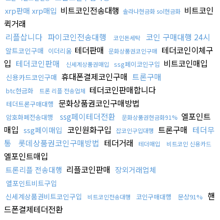
비트코인전송대행
비트코인
xrp판매 xrp매입
솔라나현금화 sol현금화
퀵거래
리플삽니다
파이코인전송대행
코인 구매대행 24시
코인돈세탁
테더판매
테더코인이체구
알트코인구매
이더리움
문화상품권코인구매
입
테더코인판매
비트코인매입
ssg페이코인구입
신세계상품권매입
휴대폰결제코인구매
트론구매
신용카드코인구매
테더코인판매합니다
btc현금화
트론 리플 전송업체
문화상품권코인구매방법
테더트론구매대행
ssg페이테더전환
엘포인트
암호화폐전송대행
문화상품권현금화91%
매입
코인원화구입
트론구매
테더무
ssg페이매입
잡코인구입대행
통
롯데상품권코인구매방법
테더거래
테더매입
비트코인 신용카드
엘포인트매입
리플코인판매
트론리플 전송대행
장외거래업체
엘포인트비트구입
핸
신세계상품권비트코인구입
코인구매대행
문상91%
비트코인전송대행
드폰결제테더전환