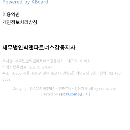
Powered by KBoard
이용약관
개인정보처리방침
세무법인박앤파트너스강동지사
회사명: 세무법인박앤파트너스강동지사 대표자: 이희석
사업자등록번호: 212-85-27647
주소: 05355 서울 강동구 길동 453 (기연빌딩) 기연빌딩 7층
전화:
02-470-
0667
Copyright © 2025 세무법인박앤파트너스강동지사. All rights reserved.
Created by
Yescall.com
[
관리자
]