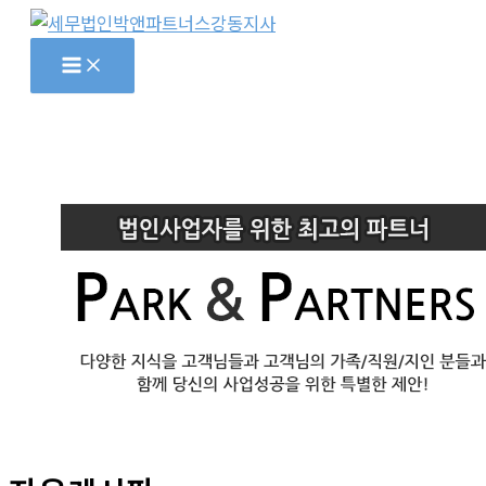
콘
텐
츠
로
건
너
뛰
기