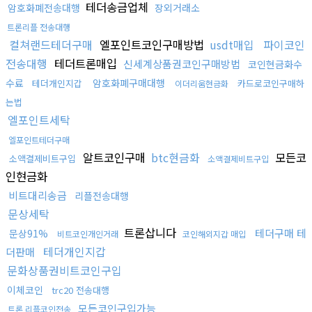
테더송금업체
암호화폐전송대행
장외거래소
트론리플 전송대행
컬쳐랜드테더구매
엘포인트코인구매방법
usdt매입
파이코인
전송대행
테더트론매입
신세계상품권코인구매방법
코인현금화수
수료
암호화폐구매대행
테더개인지갑
카드로코인구매하
이더리움현금화
는법
엘포인트세탁
엘포인트테더구매
알트코인구매
btc현금화
모든코
소액결제비트구입
소액결제비트구입
인현금화
비트대리송금
리플전송대행
문상세탁
트론삽니다
테더구매 테
문상91%
비트코인개인거래
코인해외지갑 매입
테더개인지갑
더판매
문화상품권비트코인구입
이체코인
trc20 전송대행
모든코인구입가능
트론 리플코인전송