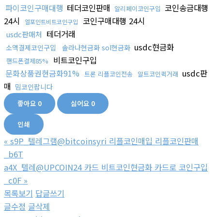
파이코인구매대행
테더코인판매
코인송금대행
알리페이코인구입
24시
코인구매대행 24시
엘포인트비트코인구입
테더거래
usdc판매처
usdc현금화
소액결제코인구입
솔라나현금화 sol현금화
비트코인구입
핸드폰결제85%
문화상품권현금화91%
usdc판
트론 리플코인전송
알트코인퀵거래
매
밈코인팝니다
좋아요
0
싫어요
0
인쇄
«
s9P_텔레그램@bitcoinsyri 리플코인매입 리플코인판매
_b6T
a4X_텔레@UPCOIN24 카드 비트코인현금화 카드로 코인구입
_c0F
»
목록보기
답글쓰기
글수정
글삭제