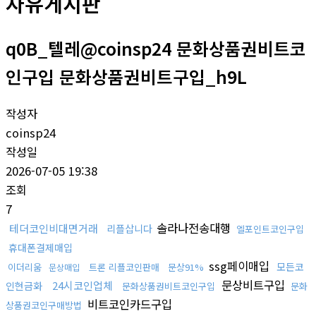
자유게시판
q0B_텔레@coinsp24 문화상품권비트코
인구입 문화상품권비트구입_h9L
작성자
coinsp24
작성일
2026-07-05 19:38
조회
7
솔라나전송대행
테더코인비대면거래
리플삽니다
엘포인트코인구입
휴대폰결제매입
ssg페이매입
모든코
이더리움
트론 리플코인판매
문상91%
문상매입
문상비트구입
24시코인업체
인현금화
문화상품권비트코인구입
문화
비트코인카드구입
상품권코인구매방법