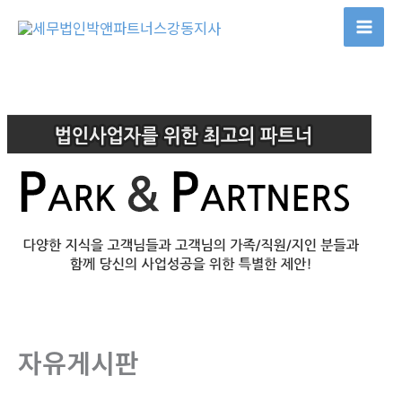
콘
텐
츠
로
건
너
뛰
기
자유게시판