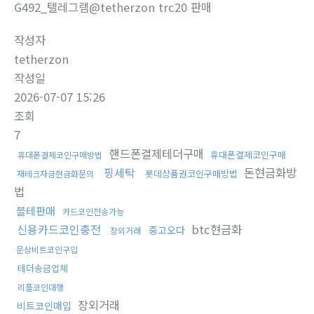
G492_텔레그램@tetherzon trc20 판매
작성자
tetherzon
작성일
2026-07-07 15:26
조회
7
핸드폰결제테더구매
휴대폰결제코인구매
휴대폰결제코인구매방법
핑세탁
돈현금화방
롯데상품권코인구매방법
재테크자금현금화문의
법
블테판매
카드코인전송가능
신용카드코인충전
btc현금화
중고오다
장외거래
문상비트코인구입
테더송금업체
리플코인대행
장외거래
비트코인매입