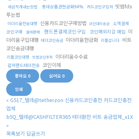
빗썸fds
롯데상품권현금화94%
세금적게내는방법
카드코인구입처
푸는법
신용카드코인구매방법
소액결제
이더리움전송대행
코인대리송금
핸드폰결제코인구입
이
코인해외지갑 매입
코인구매
블테판매
더리움구입대행
이더리움현금화
비트
테더코인송금
리플삽니다
코인송금대행
이더리움수수료
리플코인대행
빗썸코인추적
코인이체
컬쳐랜드테더전송
좋아요
0
싫어요
0
인쇄
«
G517_텔레@tetherzon 신용카드코인충전 카드코인충전
업체
b5Q_텔레@CASHFILTER365 테더환전 비트 송금업체_x1X
»
목록보기
답글쓰기