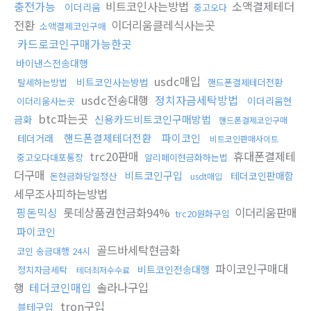
충전가능
비트코인사는방법
소액결제테더
이더리움
중고오다
전환
이더리움클레식사는곳
소액결제코인구매
카드로코인구매가능한곳
바이낸스전송대행
usdc매입
비트코인사는방법
탈세하는방법
핸드폰결제테더전환
usdc전송대행
정치자금세탁방법
이더리움현
이더리움사는곳
btc파는곳
신용카드비트코인구매방법
금화
핸드폰결제코인구매
핸드폰결제테더전환
파이코인
테더거래
비트코인판매사이트
trc20판매
휴대폰결제테
중고오다대포통장
알리페이현금화하는법
더구매
비트코인구입
테더코인판매함
돈현금화당일정산
usdt매입
세무조사피하는방법
핑돈믹싱
롯데상품권현금화94%
이더리움판매
trc20원화구입
파이코인
골드바세탁현금화
코인 송금대행 24시
파이코인구매대
비트코인전송대행
정치자금세탁
테더최저수수료
행
테더코인매입
솔라나구입
tron구입
블테구입