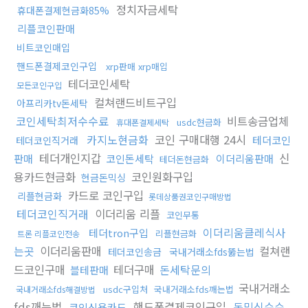
정치자금세탁
휴대폰결제현금화85%
리플코인판매
비트코인매입
핸드폰결제코인구입
xrp판매 xrp매입
테더코인세탁
모든코인구입
컬쳐랜드비트구입
아프리카tv돈세탁
코인세탁최저수수료
비트송금업체
usdc현금화
휴대폰결제세탁
카지노현금화
코인 구매대행 24시
테더코인
테더코인직거래
테더개인지갑
신
판매
코인돈세탁
이더리움판매
테더돈현금화
용카드현금화
코인원화구입
현금돈믹싱
카드로 코인구입
리플현금화
롯데상품권코인구매방법
테더코인직거래
이더리움 리플
코인무통
이더리움클레식사
테더tron구입
리플현금화
트론 리플코인전송
는곳
이더리움판매
컬쳐랜
테더코인송금
국내거래소fds뚫는법
드코인구매
테더구매
돈세탁문의
블테판매
국내거래소
usdc구입처
국내거래소fds깨는법
국내거래소fds해결방법
fds깨는법
핸드폰결제코인구입
돈믹싱수수
코인신용카드