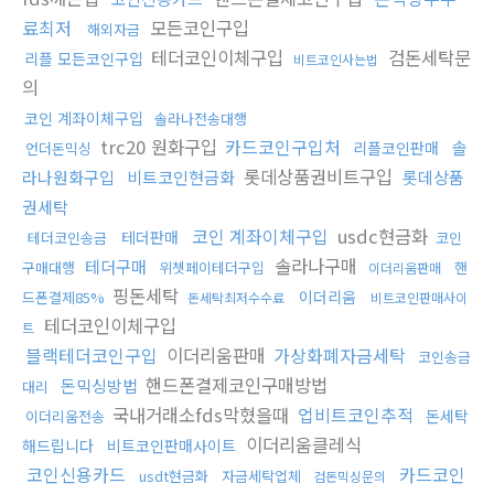
료최저
모든코인구입
해외자금
테더코인이체구입
검돈세탁문
리플 모든코인구입
비트코인사는법
의
코인 계좌이체구입
솔라나전송대행
trc20 원화구입
카드코인구입처
솔
리플코인판매
언더돈믹싱
롯데상품권비트구입
라나원화구입
비트코인현금화
롯데상품
권세탁
코인 계좌이체구입
usdc현금화
테더판매
테더코인송금
코인
솔라나구매
테더구매
구매대행
위쳇페이테더구입
핸
이더리움판매
핑돈세탁
이더리움
드폰결제85%
돈세탁최저수수료
비트코인판매사이
테더코인이체구입
트
블랙테더코인구입
이더리움판매
가상화폐자금세탁
코인송금
핸드폰결제코인구매방법
돈믹싱방법
대리
국내거래소fds막혔을때
업비트코인추적
돈세탁
이더리움전송
이더리움클레식
해드립니다
비트코인판매사이트
코인신용카드
카드코인
usdt현금화
자금세탁업체
검돈믹싱문의