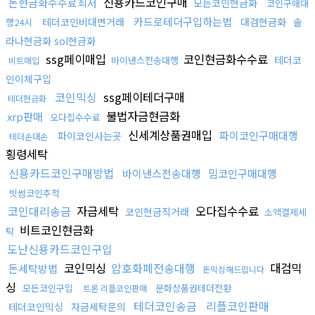
신용카드코인구매
돈현금화수수료최저
모든코인현금화
코인구매대
카드로테더구입하는법
테더코인비대면거래
대검현금화
솔
행24시
라나현금화 sol현금화
ssg페이매입
코인현금화수수료
테더코
바이낸스전송대행
비트매입
인이체구입
코인믹싱
ssg페이테더구매
테더현금화
불법자금현금화
xrp판매
오다집수수료
신세계상품권매입
파이코인구매대행
파이코인사는곳
테더손대손
횡령세탁
신용카드코인구매방법
바이낸스전송대행
밈코인구매대행
빗썸코인추적
코인대리송금
자금세탁
오다집수수료
코인현금직거래
소액결제세
비트코인현금화
탁
도난신용카드코인구입
코인믹싱
암호화폐전송대행
대검믹
돈세탁방법
돈믹싱해드립니다
싱
모든코인구입
문화상품권테더전환
트론 리플코인판매
테더코인송금
리플코인판매
테더코인믹싱
자금세탁문의