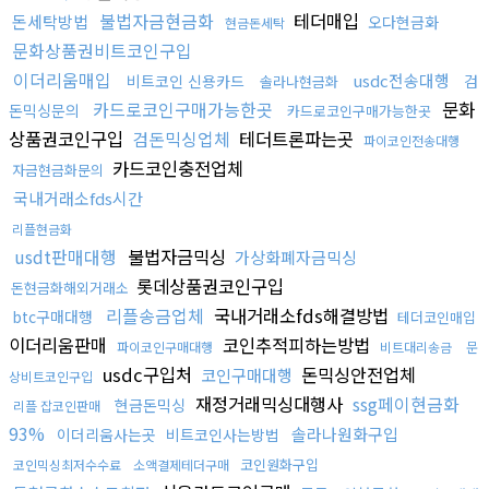
불법자금현금화
테더매입
돈세탁방법
오다현금화
현금돈세탁
문화상품권비트코인구입
이더리움매입
usdc전송대행
비트코인 신용카드
검
솔라나현금화
카드로코인구매가능한곳
문화
돈믹싱문의
카드로코인구매가능한곳
상품권코인구입
검돈믹싱업체
테더트론파는곳
파이코인전송대행
카드코인충전업체
자금현금화문의
국내거래소fds시간
리플현금화
usdt판매대행
불법자금믹싱
가상화폐자금믹싱
롯데상품권코인구입
돈현금화해외거래소
리플송금업체
국내거래소fds해결방법
btc구매대행
테더코인매입
이더리움판매
코인추적피하는방법
파이코인구매대행
비트대리송금
문
usdc구입처
돈믹싱안전업체
코인구매대행
상비트코인구입
재정거래믹싱대행사
ssg페이현금화
현금돈믹싱
리플 잡코인판매
93%
솔라나원화구입
이더리움사는곳
비트코인사는방법
코인원화구입
코인믹싱최저수수료
소액결제테더구매