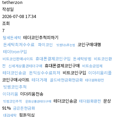
tetherzon
작성일
2026-07-08 17:34
조회
7
테더코인추척피하기
탈세돈세탁
돈세탁최저수수료
코인구매대행
파이코인
빗썸fds푸는법
테더tron구입
휴대폰결제코인구입
돈세탁방법
비트코인환
비트코인판매사이트
휴대폰결제코인구매
전
신세계상품권테더구매
비트송금업체
테더코인송금
돈믹싱수수료최저
비트코인구입
이더리움리플
코인구매사이트
테더거래
골드바현금화현금화
테더원화환전
빗썸코인추적
이더리움
이더리움전송
테더코인송금
문상
테더원화환전
빗썸코인추적
문화상품권테더구매
91%
금은돈현금화
핑돈믹싱
대검세탁