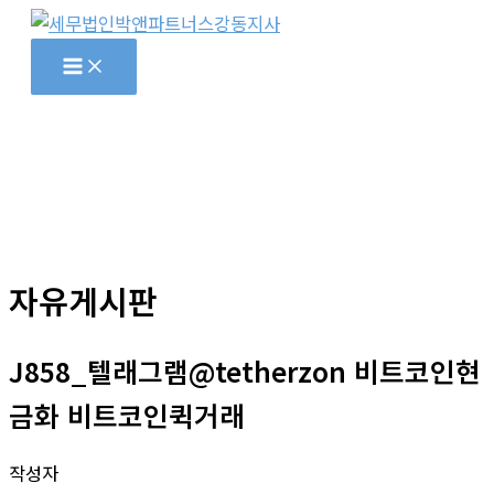
콘
텐
츠
로
건
너
뛰
기
자유게시판
J858_텔래그램@tetherzon 비트코인현
금화 비트코인퀵거래
작성자