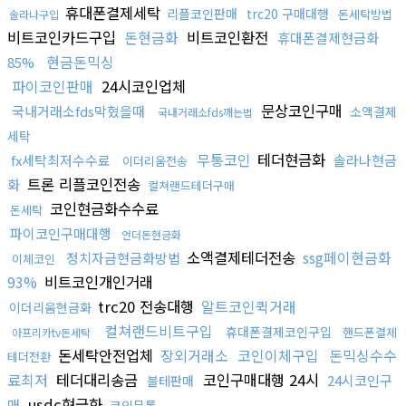
휴대폰결제세탁
리플코인판매
trc20 구매대행
돈세탁방법
솔라나구입
비트코인카드구입
돈현금화
비트코인환전
휴대폰결제현금화
현금돈믹싱
85%
파이코인판매
24시코인업체
문상코인구매
국내거래소fds막혔을때
소액결제
국내거래소fds깨는법
세탁
무통코인
테더현금화
fx세탁최저수수료
솔라나현금
이더리움전송
트론 리플코인전송
화
컬쳐랜드테더구매
코인현금화수수료
돈세탁
파이코인구매대행
언더돈현금화
소액결제테더전송
ssg페이현금화
정치자금현금화방법
이체코인
93%
비트코인개인거래
trc20 전송대행
알트코인퀵거래
이더리움현금화
컬쳐랜드비트구입
휴대폰결제코인구입
핸드폰결제
아프리카tv돈세탁
돈세탁안전업체
장외거래소
코인이체구입
돈믹싱수수
테더전환
료최저
테더대리송금
코인구매대행 24시
24시코인구
블테판매
usdc현금화
매
코인무통