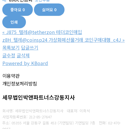
좋아요
0
싫어요
0
인쇄
«
J875_텔레@tetherzon 테더코인매입
z8H_텔레@coinsp24 가상화폐선물거래 코인구매대행_c4J
»
목록보기
답글쓰기
글수정
글삭제
Powered by KBoard
이용약관
개인정보처리방침
세무법인박앤파트너스강동지사
회사명: 세무법인박앤파트너스강동지사 대표자: 이희석
사업자등록번호: 212-85-27647
주소: 05355 서울 강동구 길동 453 (기연빌딩) 기연빌딩 7층
전화:
02-470-
0667