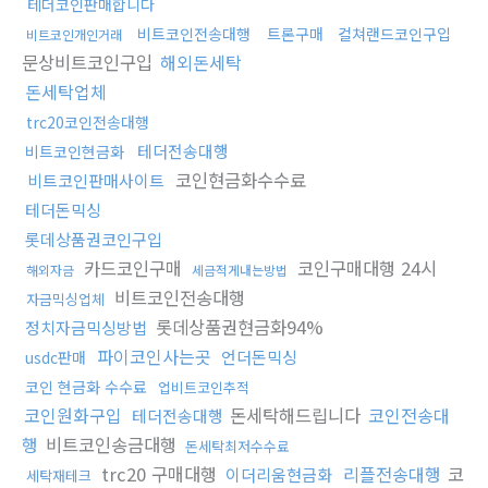
테더코인판매합니다
비트코인전송대행
트론구매
컬쳐랜드코인구입
비트코인개인거래
문상비트코인구입
해외돈세탁
돈세탁업체
trc20코인전송대행
테더전송대행
비트코인현금화
코인현금화수수료
비트코인판매사이트
테더돈믹싱
롯데상품권코인구입
카드코인구매
코인구매대행 24시
해외자금
세금적게내는방법
비트코인전송대행
자금믹싱업체
롯데상품권현금화94%
정치자금믹싱방법
파이코인사는곳
언더돈믹싱
usdc판매
코인 현금화 수수료
업비트코인추적
코인원화구입
돈세탁해드립니다
코인전송대
테더전송대행
행
비트코인송금대행
돈세탁최저수수료
trc20 구매대행
리플전송대행
코
이더리움현금화
세탁재테크