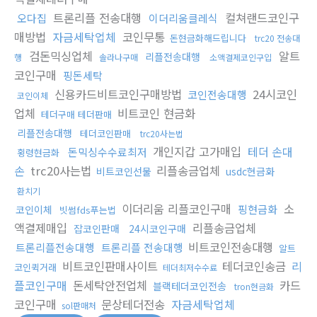
트론리플 전송대행
컬쳐랜드코인구
오다집
이더리움클레식
매방법
자금세탁업체
코인무통
돈현금화해드립니다
trc20 전송대
검돈믹싱업체
알트
리플전송대행
행
솔라나구매
소액결제코인구입
코인구매
핑돈세탁
신용카드비트코인구매방법
24시코인
코인전송대행
코인이체
업체
비트코인 현금화
테더구매 테더판매
리플전송대행
테더코인판매
trc20사는법
개인지갑 고가매입
테더 손대
돈믹싱수수료최저
횡령현금화
손
trc20사는법
리플송금업체
비트코인선물
usdc현금화
환치기
이더리움 리플코인구매
소
핑현금화
코인이체
빗썸fds푸는법
액결제매입
리플송금업체
잡코인판매
24시코인구매
비트코인전송대행
트론리플전송대행
트론리플 전송대행
알트
비트코인판매사이트
테더코인송금
리
코인퀵거래
테더최저수수료
플코인구매
돈세탁안전업체
카드
블랙테더코인전송
tron현금화
코인구매
문상테더전송
자금세탁업체
sol판매처