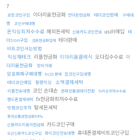
7
이더리움현금화
테더코인판매
모든코인구입
언더돈현금화
구매대
행
코인구매대행
돈믹싱최저수수료
해외돈세탁
usdt매입
테
신용카드코인전송
테더판매
더tron구입
검돈현금화업체
비트코인사는방법
믹싱재테크
리플현금화
이더리움클레식
오다집수수료
이
더리움현금화
장외거래
암호화폐구매대행
잡코인구입대행
trc20 판매
소액결제세탁
테더코인매입
횡령믹싱
코인 손대손
리플전송대행
문화상품권테더전환
fx믹싱최저수수료
fx현금화최저수수료
핸드폰결제세탁
탈세돈세탁
빗썸코인추적
롯데상품권현금화94%
카드코인구매
신용카드미동의현금화
휴대폰결제비트코인구입
파이코인전송대행
도난신용카드코인구입