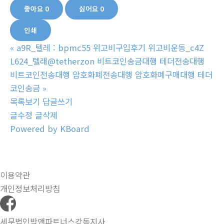
좋아요
0
싫어요
0
인쇄
«
a9R_텔레 : bpmc55 위고비구입후기 위고비운동_c4Z
L624_텔래@tetherzon 비트코인송금대행 테더전송대행
비트코인전송대행 암호화폐전송대행 암호화폐구매대행 테더
코인송금
»
목록보기
답글쓰기
글수정
글삭제
Powered by KBoard
이용약관
개인정보처리방침
세무법인박앤파트너스강동지사