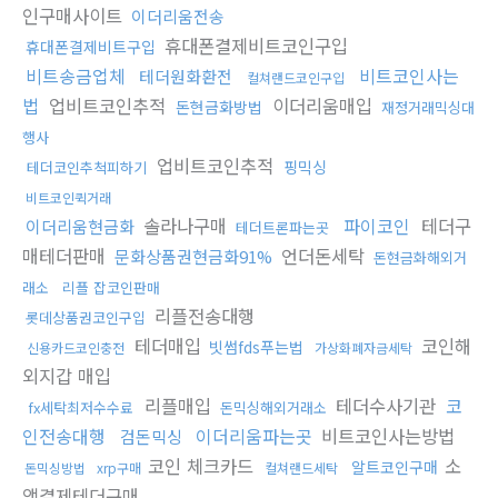
인구매사이트
이더리움전송
휴대폰결제비트코인구입
휴대폰결제비트구입
비트송금업체
비트코인사는
테더원화환전
컬쳐랜드코인구입
법
업비트코인추적
이더리움매입
돈현금화방법
재정거래믹싱대
행사
업비트코인추적
핑믹싱
테더코인추척피하기
비트코인퀵거래
솔라나구매
파이코인
테더구
이더리움현금화
테더트론파는곳
매테더판매
언더돈세탁
문화상품권현금화91%
돈현금화해외거
래소
리플 잡코인판매
리플전송대행
롯데상품권코인구입
테더매입
코인해
빗썸fds푸는법
신용카드코인충전
가상화폐자금세탁
외지갑 매입
리플매입
테더수사기관
코
fx세탁최저수수료
돈믹싱해외거래소
인전송대행
이더리움파는곳
비트코인사는방법
검돈믹싱
코인 체크카드
소
알트코인구매
돈믹싱방법
xrp구매
컬쳐랜드세탁
액결제테더구매