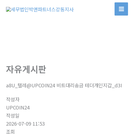
콘
텐
츠
로
건
너
뛰
기
자유게시판
a8U_텔레@UPCOIN24 비트대리송금 테더개인지갑_d3I
작성자
UPCOIN24
작성일
2026-07-09 11:53
조회