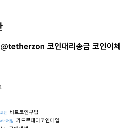
판
@tetherzon 코인대리송금 코인이체
1
비트코인구입
코인
카드로테더코인매입
sdc매입