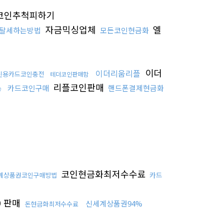
코인추척피하기
자금믹싱업체
엘
탈세하는방법
모든코인현금화
이더
이더리움리플
신용카드코인충전
테더코인판매함
리플코인판매
카드코인구매
핸드폰결제현금화
송
코인현금화최저수수료
카드
계상품권코인구매방법
0 판매
신세계상품권94%
돈현금화최저수수료