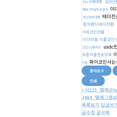
btc구매대행
잡코인
이
재테크자금믹싱문의
테더전
코인전송대행
컬쳐랜드테더전환
비트코인선물
이더리움 리플코인
usdc
코인신용카드
이
트론리플전송업체
파이코인사는
수료
좋아요
0
인쇄
«
H223_텔레@t
J484_텔래그램@
목록보기
답글쓰
글수정
글삭제