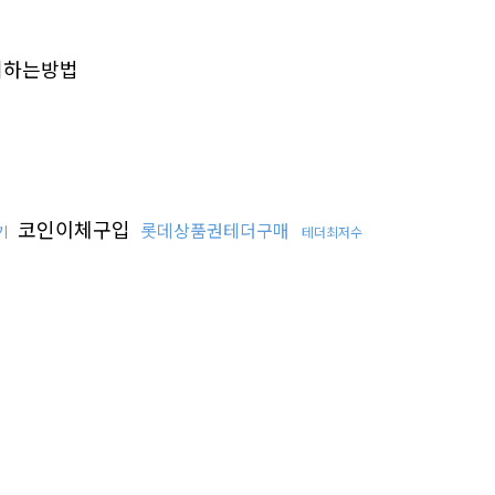
피하는방법
코인이체구입
롯데상품권테더구매
기
테더최저수