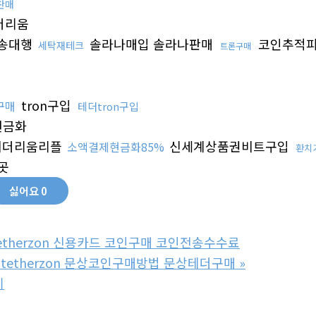
판매
더리움
송대행
솔라나매입 솔라나판매
코인추적
세탁재테크
트론구매
tron구입
구매
테더tron구입
현금화
더리움리플
신세계상품권비트구입
소액결제현금화85%
환치
곳
싫어요
0
etherzon 신용카드 코인구매 코인전송수수료
tetherzon 문상코인구매방법 문상테더구매
»
기