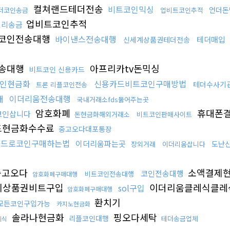
컬쳐랜드테더전송
비트코인믹싱
언더돈
더코인송금
업비트코인추적
업비트코인추적
대리송금
코인전송대행
바이낸스전송대행
테더매입
신세계상품권테더전송
송대행
아프리카tv돈믹싱
비트코인 신용카드
코인현금화
신용카드비트코인구매방법
테더수사기
트론 리플코인전송
매
이더리움전송대행
국내거래소fds뚫어주는곳
암호화폐
휴대폰
코인삽니다
돈현금화해외거래소
비트코인판매사이트
드현금화수수료
중고오다대포통장
카드로코인구매하는법
이더리움파는곳
도난
장외거래
이더리움삽니다
중고오다
소액결제현
코인전송대행
비트코인전송대행
암호화폐구매대행
계상품권비트구입
이더리움클레식클레
sol구입
암호화폐구매대행
환치기
모든코인구입가능
카지노현금화
솔라나현금화
핑오다세탁
리플코인대행
테더송금업체
레식