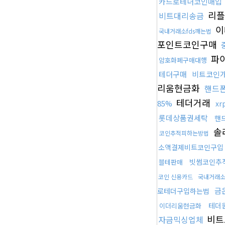
카드로테더코인매입
리플
비트대리송금
이
국내거래소fds깨는법
포인트코인구매
파
암호화폐구매대행
테더구매
비트코인
리움현금화
핸드
테더거래
85%
x
롯데상품권세탁
핸
솔
코인추적피하는방법
소액결제비트코인구입
빗썸코인추
블테판매
코인 신용카드
국내거래소
금
로테더구입하는법
테더
이더리움현금화
비트
자금믹싱업체