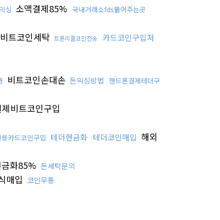
소액결제85%
믹싱
국내거래소fds뚫어주는곳
비트코인세탁
카드코인구입처
트론리플코인전송
비트코인손대손
돈믹싱방법
관
핸드폰결제테더구
결제비트코인구입
해외
테더현금화
테더코인매입
신용카드코인구입
금화85%
돈세탁문의
식매입
코인무통