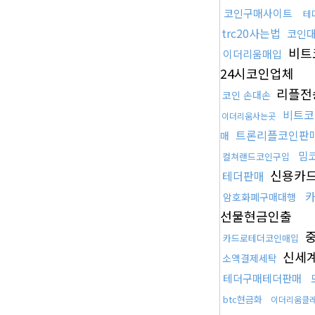
코인구매사이트
테
trc20사는법
코인
비트
이더리움매입
24시코인업체
리플전
코인 손대손
비트
이더리움사는곳
트론리플코인판
매
밈
컬쳐랜드코인구입
신용카
테더판매
암호화폐구매대행
선물현금인출
카드로테더코인매입
신세
소액결제세탁
테더구매테더판매
btc현금화
이더리움클