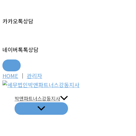
카카오톡상담
네이버톡톡상담
콘
HOME
│
관리자
텐
츠
박앤파트너스강동지사
로
건
너
뛰