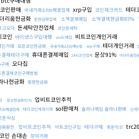
btc구매대행
코인판매
xrp구입
테더
코인체크카드
국내거래소fds해결업체
더리움현금화
소액결제현금화85%
소액결제매입
돈현금화업체
돈세탁안전업체
중고오다
코인돈세탁
이코인
비트코인개인거래
바이낸스구입대행
usdc매입
테더개인거래
개인거래
모든코인현금화
xrp구매
국내거래소fds깨는법
휴대폰결제매입
문상91%
폰결제테더구매
24시코인업체
이더리움전
오다집
rp구매
드폰결제코인구매방법
라나현금화
횡령현금화
업비트코인추적
적
문상현금화91%
sol판매처
솔라나매입 솔라나판매
테더코인계좌이체
신세
fds해결업체
은돈믹싱
trc2
업비트코인추적
테더구매
비트코인구입
원화환전
핑돈믹싱
코인 손대손
장외거래